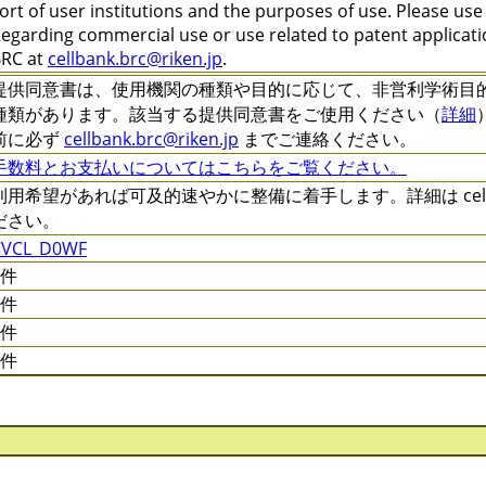
ort of user institutions and the purposes of use. Please us
egarding commercial use or use related to patent applicatio
RC at
cellbank.brc@riken.jp
.
提供同意書は、使用機関の種類や目的に応じて、非営利学術目的 (C-XXX
種類があります。該当する提供同意書をご使用ください（
詳細
前に必ず
cellbank.brc@riken.jp
までご連絡ください。
手数料とお支払いについてはこちらをご覧ください。
利用希望があれば可及的速やかに整備に着手します。詳細は cellqa.
ださい。
CVCL_D0WF
0件
0件
0件
0件