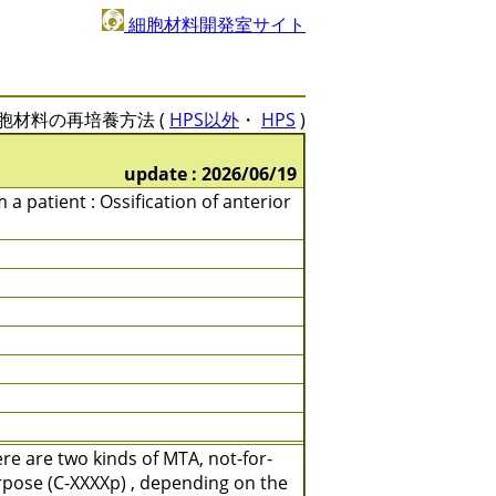
細胞材料開発室サイト
胞材料の再培養方法 (
HPS以外
・
HPS
)
update : 2026/06/19
 a patient : Ossification of anterior
e are two kinds of MTA, not-for-
rpose (C-XXXXp) , depending on the