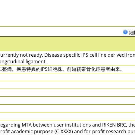
細
urrently not ready. Disease specific iPS cell line derived from
ongitudinal ligament.
未整備。疾患特異的iPS細胞株。前縦靭帯骨化症患者由来。
egarding MTA between user institutions and RIKEN BRC, ther
rofit academic purpose (C-XXXX) and for-profit research pu