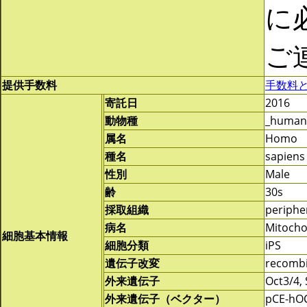
に
ご
提供手数料
手数料
寄託日
2016
動物種
_human
属名
Homo
種名
sapiens
性別
Male
齢
30s
採取組織
periphe
病名
Mitocho
細胞基本情報
細胞分類
iPS
遺伝子改変
recomb
外来遺伝子
Oct3/4,
外来遺伝子（ベクター）
pCE-hOC