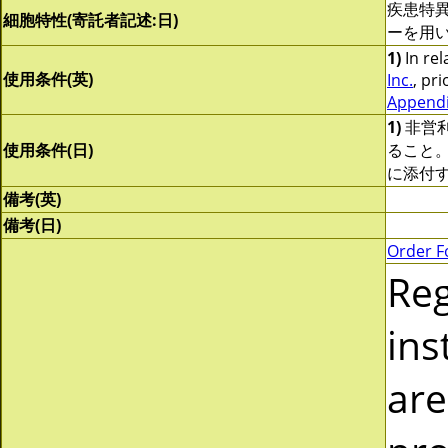
疾患特
細胞特性(寄託者記述:日)
ーを用いてO
1)
In rel
使用条件(英)
Inc.
, pri
Appendix
1)
非営
使用条件(日)
ること
に添付
備考(英)
備考(日)
Order F
Re
ins
are