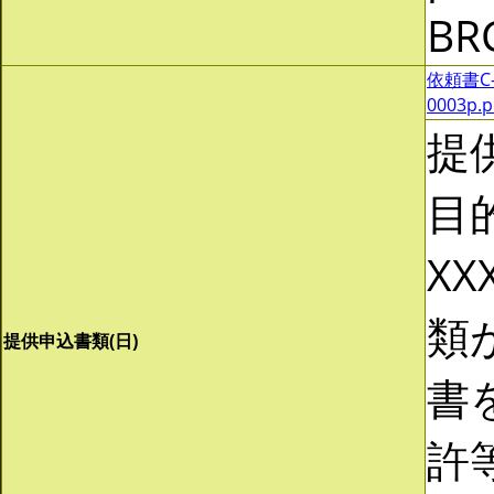
BR
依頼書C-0
0003p.
提
目
XX
類
提供申込書類(日)
書
許