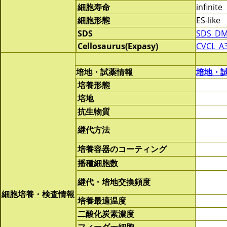
細胞寿命
infinite
細胞形態
ES-like
SDS
SDS_DM
Cellosaurus(Expasy)
CVCL_A
培地・試薬情報
培地・
培養形態
培地
抗生物質
継代方法
培養容器のコーティング
播種細胞数
継代・培地交換頻度
細胞培養・検査情報
培養最適温度
二酸化炭素濃度