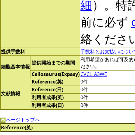
細
）。特
前に必ず
絡くださ
提供手数料
手数料とお支払いについ
利用希望があれば可及的速やか
提供開始までの期間
ださい。
細胞基本情報
Cellosaurus(Expasy)
CVCL_A3WE
Reference(英)
0件
Reference(日)
0件
文献情報
利用者成果(英)
0件
利用者成果(日)
0件
ページトップへ
Reference(英)