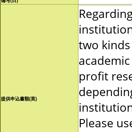
備考(日)
Regardin
instituti
two kinds 
academic 
profit re
depending
提供申込書類(英)
instituti
Please us