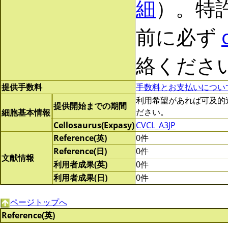
細
）。特
前に必ず
絡くださ
提供手数料
手数料とお支払いについ
利用希望があれば可及的速やか
提供開始までの期間
ださい。
細胞基本情報
Cellosaurus(Expasy)
CVCL_A3JP
Reference(英)
0件
Reference(日)
0件
文献情報
利用者成果(英)
0件
利用者成果(日)
0件
ページトップへ
Reference(英)