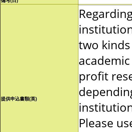
備考(日)
Regardin
instituti
two kinds 
academic 
profit re
depending
提供申込書類(英)
instituti
Please us