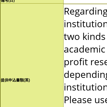
備考(日)
Regardin
instituti
two kinds 
academic 
profit re
depending
提供申込書類(英)
instituti
Please us