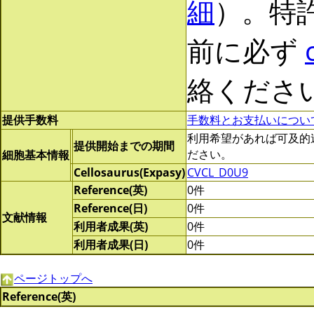
細
）。特
前に必ず
絡くださ
提供手数料
手数料とお支払いについ
利用希望があれば可及的速やか
提供開始までの期間
ださい。
細胞基本情報
Cellosaurus(Expasy)
CVCL_D0U9
Reference(英)
0件
Reference(日)
0件
文献情報
利用者成果(英)
0件
利用者成果(日)
0件
ページトップへ
Reference(英)