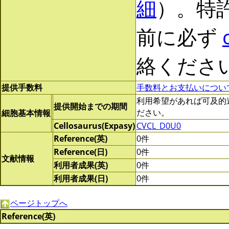
細
）。特
前に必ず
絡くださ
提供手数料
手数料とお支払いについ
利用希望があれば可及的速やか
提供開始までの期間
ださい。
細胞基本情報
Cellosaurus(Expasy)
CVCL_D0U0
Reference(英)
0件
Reference(日)
0件
文献情報
利用者成果(英)
0件
利用者成果(日)
0件
ページトップへ
Reference(英)