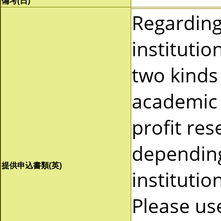
備考(日)
Regardin
instituti
two kinds 
academic 
profit re
depending
提供申込書類(英)
instituti
Please us