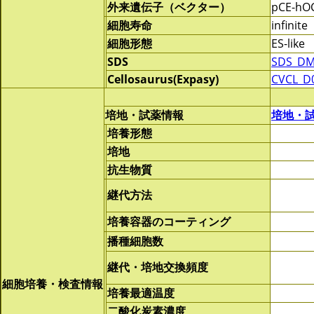
外来遺伝子（ベクター）
pCE-hOC
細胞寿命
infinite
細胞形態
ES-like
SDS
SDS_DM
Cellosaurus(Expasy)
CVCL_D
培地・試薬情報
培地・
培養形態
培地
抗生物質
継代方法
培養容器のコーティング
播種細胞数
継代・培地交換頻度
細胞培養・検査情報
培養最適温度
二酸化炭素濃度