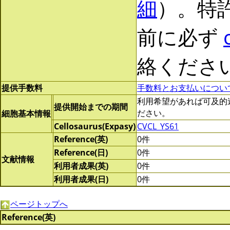
細
）。特
前に必ず
絡くださ
提供手数料
手数料とお支払いについ
利用希望があれば可及的速やか
提供開始までの期間
ださい。
細胞基本情報
Cellosaurus(Expasy)
CVCL_YS61
Reference(英)
0件
Reference(日)
0件
文献情報
利用者成果(英)
0件
利用者成果(日)
0件
ページトップへ
Reference(英)