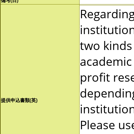
備考(日)
Regardin
instituti
two kinds 
academic 
profit re
depending
提供申込書類(英)
instituti
Please us