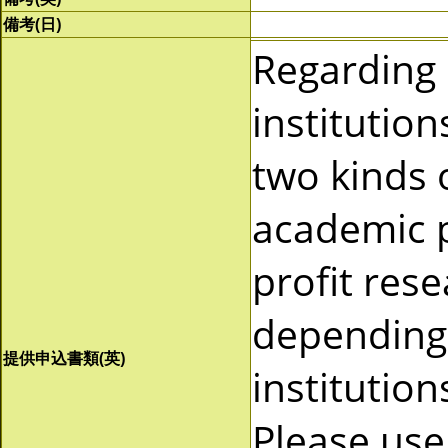
備考(日)
Regarding
institutio
two kinds 
academic p
profit res
depending 
提供申込書類(英)
institutio
Please use