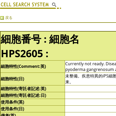
戻る
細胞番号 : 細胞名
HPS2605 :
Currently not ready. Diseas
細胞特性(Comment:英)
pyoderma gangrenosum a
未整備。疾患特異的iPS細
細胞特性(日)
来。
細胞特性(寄託者記述:英)
細胞特性(寄託者記述:日)
使用条件(英)
使用条件(日)
備考(英)