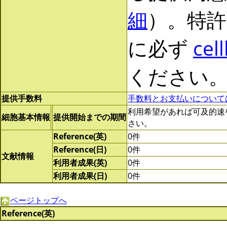
細
）。特許
に必ず
cel
ください
提供手数料
手数料とお支払いについて
利用希望があれば可及的速やかに
細胞基本情報
提供開始までの期間
さい。
Reference(英)
0件
Reference(日)
0件
文献情報
利用者成果(英)
0件
利用者成果(日)
0件
ページトップへ
Reference(英)