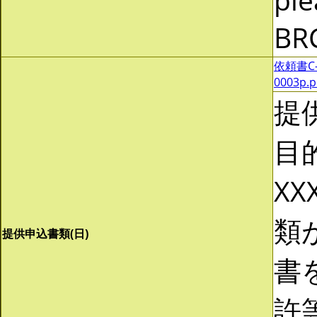
BR
依頼書C-0
0003p.
提
目
XX
類
提供申込書類(日)
書
許