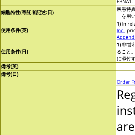
EBNA1.
疾患特
細胞特性(寄託者記述:日)
ーを用いてO
1)
In rel
使用条件(英)
Inc.
, pri
Appendix
1)
非営
使用条件(日)
ること
に添付
備考(英)
備考(日)
Order F
Re
ins
are