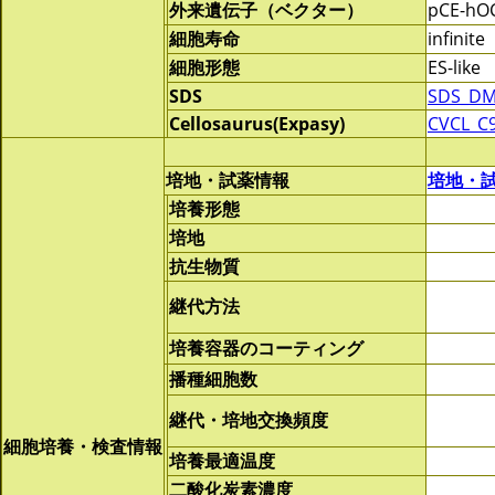
外来遺伝子（ベクター）
pCE-hOC
細胞寿命
infinite
細胞形態
ES-like
SDS
SDS_DM
Cellosaurus(Expasy)
CVCL_C
培地・試薬情報
培地・
培養形態
培地
抗生物質
継代方法
培養容器のコーティング
播種細胞数
継代・培地交換頻度
細胞培養・検査情報
培養最適温度
二酸化炭素濃度