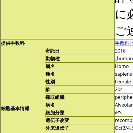
に
ご
提供手数料
手数料
寄託日
2016
動物種
_human
属名
Homo
種名
sapiens
性別
Female
齢
20s
採取組織
periphe
病名
Alveola
細胞基本情報
細胞分類
iPS
遺伝子改変
recomb
外来遺伝子
Oct3/4,