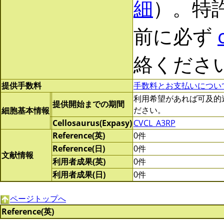
細
）。特
前に必ず
絡くださ
提供手数料
手数料とお支払いについ
利用希望があれば可及的速やか
提供開始までの期間
ださい。
細胞基本情報
Cellosaurus(Expasy)
CVCL_A3RP
Reference(英)
0件
Reference(日)
0件
文献情報
利用者成果(英)
0件
利用者成果(日)
0件
ページトップへ
Reference(英)