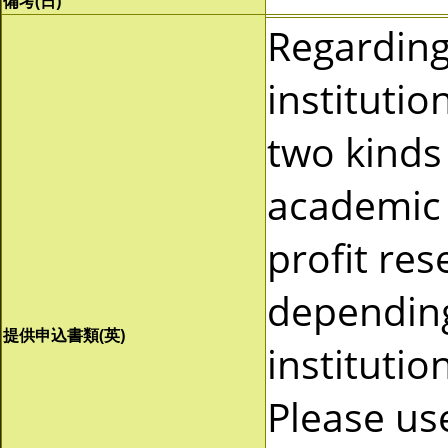
備考(日)
Regardin
instituti
two kinds 
academic 
profit re
depending
提供申込書類(英)
instituti
Please us