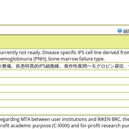
細
urrently not ready. Disease specific iPS cell line derived fr
emoglobinuria (PNH), bone marrow failure type.
未整備。疾患特異的iPS細胞株。発作性夜間ヘモグロビン尿症
egarding MTA between user institutions and RIKEN BRC, ther
rofit academic purpose (C-XXXX) and for-profit research pu