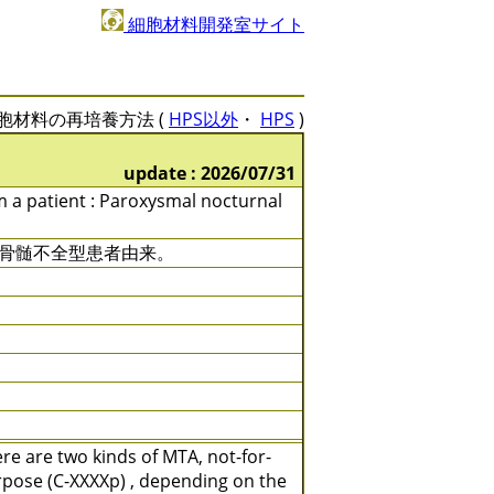
細胞材料開発室サイト
胞材料の再培養方法 (
HPS以外
・
HPS
)
update : 2026/07/31
om a patient : Paroxysmal nocturnal
、骨髄不全型患者由来。
e are two kinds of MTA, not-for-
rpose (C-XXXXp) , depending on the