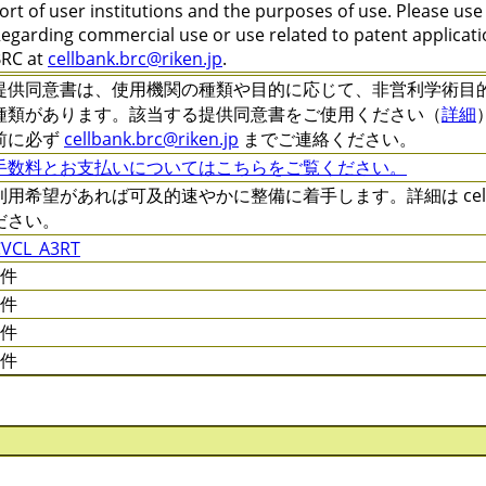
ort of user institutions and the purposes of use. Please us
egarding commercial use or use related to patent applicatio
RC at
cellbank.brc@riken.jp
.
提供同意書は、使用機関の種類や目的に応じて、非営利学術目的 (C-XXX
種類があります。該当する提供同意書をご使用ください（
詳細
前に必ず
cellbank.brc@riken.jp
までご連絡ください。
手数料とお支払いについてはこちらをご覧ください。
利用希望があれば可及的速やかに整備に着手します。詳細は cellqa.
ださい。
CVCL_A3RT
0件
0件
0件
0件