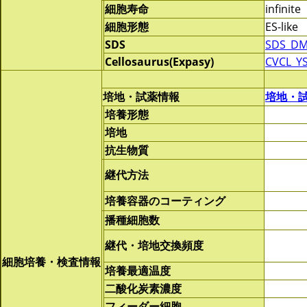
細胞寿命
infinite
細胞形態
ES-like
SDS
SDS_DM
Cellosaurus(Expasy)
CVCL_Y
培地・試薬情報
培地・
培養形態
培地
抗生物質
継代方法
培養容器のコーティング
播種細胞数
継代・培地交換頻度
細胞培養・検査情報
培養最適温度
二酸化炭素濃度
フィーダー細胞