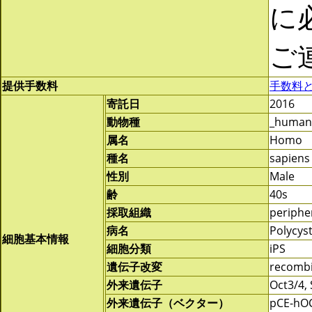
に
ご
提供手数料
手数料
寄託日
2016
動物種
_human
属名
Homo
種名
sapiens
性別
Male
齢
40s
採取組織
periphe
病名
Polycys
細胞基本情報
細胞分類
iPS
遺伝子改変
recomb
外来遺伝子
Oct3/4,
外来遺伝子（ベクター）
pCE-hOC