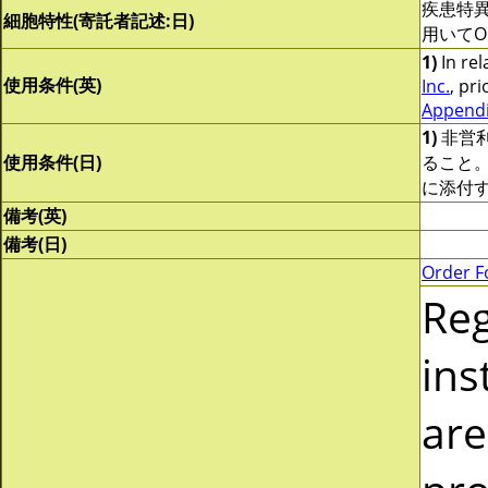
疾患特
細胞特性(寄託者記述:日)
用いてOCT
1)
In rel
使用条件(英)
Inc.
, pri
Appendix
1)
非営
使用条件(日)
ること
に添付
備考(英)
備考(日)
Order F
Re
ins
are