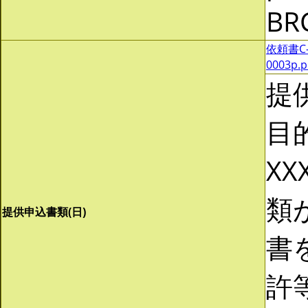
BR
依頼書C-0
0003p.
提
目
XX
類
提供申込書類(日)
書
許