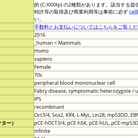
的 (C-XXXXp) の2種類があります。該当す
特許等の取得及び商業利用等は事前に必ず
cel
い。
手数料とお支払いについてはこちらをご覧くだ
2016
_human < Mammals
Homo
sapiens
Female
70s
peripheral blood mononuclear cell
Fabry disease, symptomatic heterozygote / 
iPS
recombinant
Oct3/4, Sox2, Klf4, L-Myc, Lin28, mp53DD, E
クター）
pCE-hOCT3/4, pCE-hSK, pCE-hUL, pCE-mp53
infinite