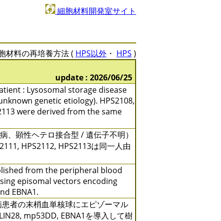
細胞材料開発室サイト
胞材料の再培養方法 (
HPS以外
・
HPS
)
update : 2026/06/25
 patient : Lysosomal storage disease
unknown genetic etiology). HPS2108,
113 were derived from the same
y病、顕性ヘテロ接合型 / 遺伝子不明）
S2111, HPS2112, HPS2113は同一人由
ablished from the peripheral blood
using episomal vectors encoding
and EBNA1.
ry病患者の末梢血単核球にエピゾーマル
, LIN28, mp53DD, EBNA1を導入して樹