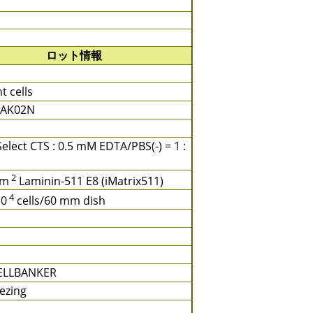
ロット情報
t cells
 AK02N
elect CTS : 0.5 mM EDTA/PBS(-) = 1 :
2
cm
Laminin-511 E8 (iMatrix511)
4
10
cells/60 mm dish
ELLBANKER
ezing