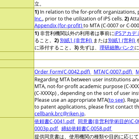
立。
1)
In relation to the for-profit organizations,
Inc.
, prior to the utilization of iPS cells.
2)
Att
Appendix (for-profit)
to MTA (C-0007 or C-000
1)
非営利機関以外の利用者は事前に
iPSアカ
ること。
2)
別紙1 (非営利)
または
別紙1 (営利)
に添付すること。
3)
先ずは、
理研細胞バンク
Order Form(C-0042.pdf)
MTA(C-0007.pdf)
M
Regarding MTA between user institutions and
MTA, not-for-profit academic purpose (C-XXX
(C-XXXXp) , depending on the sort of user ins
Please use an appropriate MTA(
to see
). Reg
to patent applications, please first contact 
cellbank.brc@riken.jp
.
依頼書C-0041.pdf
同意書(非営利学術目的)C-000
0003p.pdf
締結依頼書C-0058.pdf
提供同意書は、使用機関の種類や目的に応じて、非営