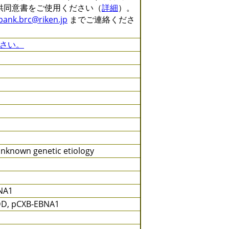
る提供同意書をご使用ください（
詳細
）。
lbank.brc@riken.jp
までご連絡くださ
さい。
unknown genetic etiology
BNA1
DD, pCXB-EBNA1