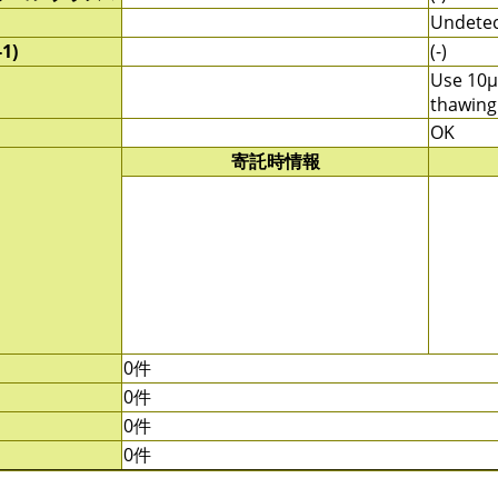
Undete
1)
(-)
Use 10μ
thawing
OK
寄託時情報
0件
0件
0件
0件