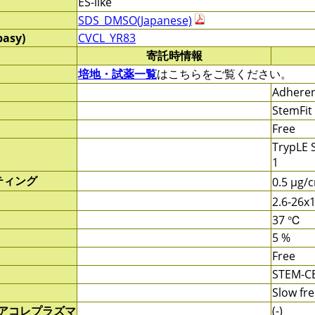
ES-like
SDS_DMSO(Japanese)
pasy)
CVCL_YR83
寄託時情報
培地・試薬一覧
はこちらをご覧ください。
Adheren
StemFit
Free
TrypLE S
1
ティング
0.5 μg/
2.6-26x
37 ℃
5 %
Free
STEM-C
Slow fre
/アコレプラズマ
(-)