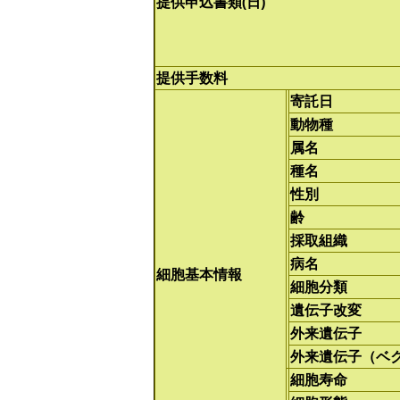
提供申込書類(日)
提供手数料
寄託日
動物種
属名
種名
性別
齢
採取組織
病名
細胞基本情報
細胞分類
遺伝子改変
外来遺伝子
外来遺伝子（ベ
細胞寿命