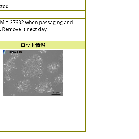
cted
M Y-27632 when passaging and
. Remove it next day.
ロット情報