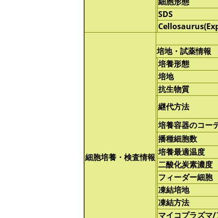
細胞形態
SDS
Cellosaurus(Ex
培地・試薬情報
培養形態
培地
抗生物質
継代方法
培養容器のコー
播種細胞数
培養最適温度
細胞培養・検査情報
二酸化炭素濃度
フィーダー細胞
凍結培地
凍結方法
マイコプラズマ