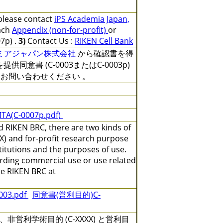
 please contact
iPS Academia Japan,
ach
Appendix (non-for-profit)
or
7p) .
3)
Contact Us :
RIKEN Cell Bank
デミアジャパン株式会社
から確認書を得
を提供同意書 (C-0003またはC-0003p)
にお問い合わせください 。
TA(C-0007p.pdf)
 RIKEN BRC, there are two kinds of
X) and for-profit research purpose
titutions and the purposes of use.
arding commercial use or use related
the RIKEN BRC at
3.pdf
同意書(営利目的)C-
利学術目的 (C-XXXX) と営利目