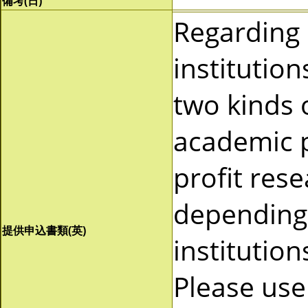
備考(日)
Regarding
institutio
two kinds 
academic p
profit res
depending 
提供申込書類(英)
institutio
Please use