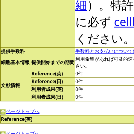
細
）。特許
に必ず
cel
ください
提供手数料
手数料とお支払いについて
利用希望があれば可及的速やかに
細胞基本情報
提供開始までの期間
さい。
Reference(英)
0件
Reference(日)
0件
文献情報
利用者成果(英)
0件
利用者成果(日)
0件
ページトップへ
Reference(英)
ページトップへ