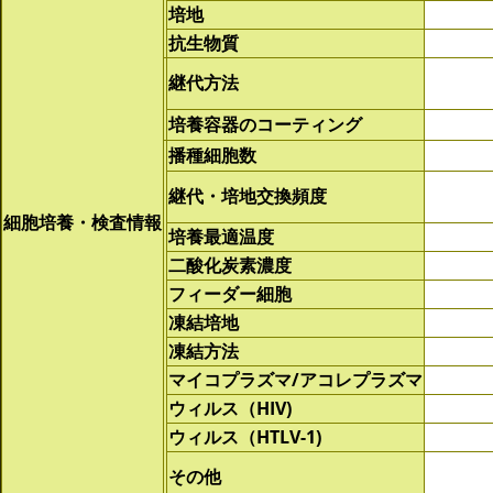
培地
抗生物質
継代方法
培養容器のコーティング
播種細胞数
継代・培地交換頻度
細胞培養・検査情報
培養最適温度
二酸化炭素濃度
フィーダー細胞
凍結培地
凍結方法
マイコプラズマ/アコレプラズマ
ウィルス（HIV)
ウィルス（HTLV-1)
その他