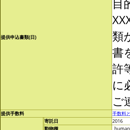
目
XX
類
提供申込書類(日)
書
許
に
ご
提供手数料
手数料
寄託日
2016
動物種
_human