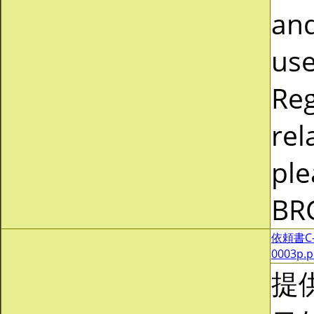
and
use
Reg
rel
ple
BR
依頼書C-0
0003p.
提