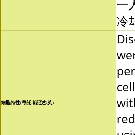
一人
冷
Dis
wer
per
cel
wit
細胞特性(寄託者記述:英)
red
usi