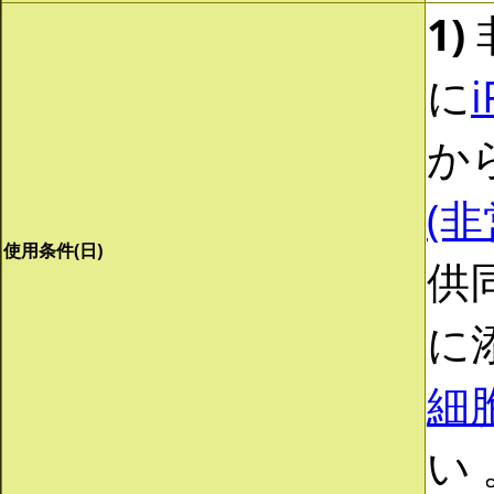
1)
に
か
(非
使用条件(日)
供同
に
細
い 