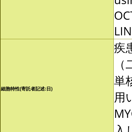
OCT
LI
疾
（
単
細胞特性(寄託者記述:日)
用い
MY
入