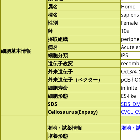
属名
Homo
種名
sapiens
性別
Female
齢
10s
採取組織
periphe
病名
Acute e
細胞基本情報
細胞分類
iPS
遺伝子改変
recomb
外来遺伝子
Oct3/4,
外来遺伝子（ベクター）
pCE-hOC
細胞寿命
infinite
細胞形態
ES-like
SDS
SDS_DM
Cellosaurus(Expasy)
CVCL_C
培地・試薬情報
培地・
培養形態