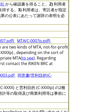
会社
から確認書を得ること。
2)
利用者
取得する。
3)
利用者は、寄託者が指定
成果の公表にあたって謝辞の表明を必
007.pdf)
MTA(C-0007p.pdf)
are two kinds of MTA, not-for-profit
XXXXp) , depending on the sort of
opriate MTA(
to see
). Regarding
irst contact the RIKEN BRC at
03.pdf
同意書(営利目的)C-
) と営利目的 (C-XXXXp) の2種
特許等の取得及び商業利用等は事前に