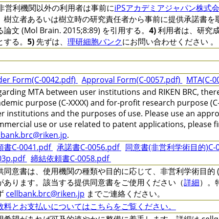
非営利機関以外の利用者は事前に
iPSアカデミアジャパン株式
、樹立者あるいは樹立時の研究責任者から事前に提供承諾書を
論文 (Mol Brain. 2015;8:89) を引用する。
4)
利用者は、研究
とする。
5)
先ずは、
理研細胞バンク
にお問い合わせください 。
der Form(C-0042.pdf)
Approval Form(C-0057.pdf)
MTA(C-0
arding MTA between user institutions and RIKEN BRC, there 
demic purpose (C-XXXX) and for-profit research purpose (C-
r institutions and the purposes of use. Please use an appr
mercial use or use related to patent applications, please f
lbank.brc@riken.jp
.
書C-0041.pdf
承諾書C-0056.pdf
同意書(非営利学術目的)C-00
03p.pdf
締結依頼書C-0058.pdf
供同意書は、使用機関の種類や目的に応じて、非営利学術目的 (C-XXXX
があります。該当する提供同意書をご使用ください（
詳細
）。
ず
cellbank.brc@riken.jp
までご連絡ください。
数料とお支払いについてはこちらをご覧ください。