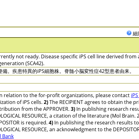
細
rently not ready. Disease specific iPS cell line derived from 
eneration (SCA42).
整備。疾患特異的iPS細胞株。脊髄小脳変性症42型患者由来。
n relation to the for-profit organizations, please contact
iPS
lization of iPS cells.
2)
The RECIPIENT agrees to obtain the pri
stribution from the APPROVER.
3)
In publishing research resu
LOGICAL RESOURCE, a citation of the literature (Mol Brain. 
POSITOR is required.
4)
In publishing the research results t
OLOGICAL RESOURCE, an acknowledgment to the DEPOSITOR 
l Bank