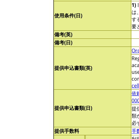
1)
は
使用条件(日)
する
要
備考(英)
備考(日)
Or
Reg
aca
提供申込書類(英)
use
com
cel
依頼
00
提供申込書類(日)
提
類
必
提供手数料
手