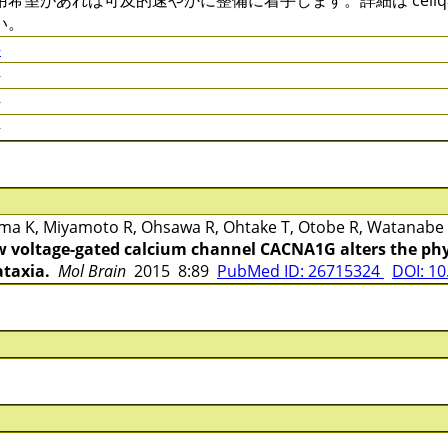
用希望があれば可及的速やかに整備に着手します。詳細は cellqa.b
い。
件
件
件
件
a K, Miyamoto R, Ohsawa R, Ohtake T, Otobe R, Watanabe
w voltage-gated calcium channel CACNA1G alters the phys
ataxia.
Mol Brain
2015 8:89
PubMed ID: 26715324
DOI: 10