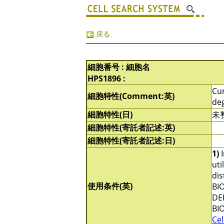
戻る
細胞番号 : 細胞名
HPS1896 :
Cur
細胞特性(Comment:英)
deg
細胞特性(日)
未
細胞特性(寄託者記述:英)
細胞特性(寄託者記述:日)
1)
I
uti
di
使用条件(英)
BIO
DE
BI
Cel