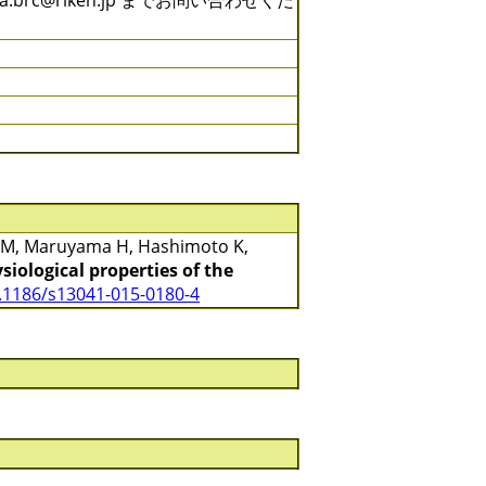
rc@riken.jp までお問い合わせくだ
 M, Maruyama H, Hashimoto K,
iological properties of the
.1186/s13041-015-0180-4