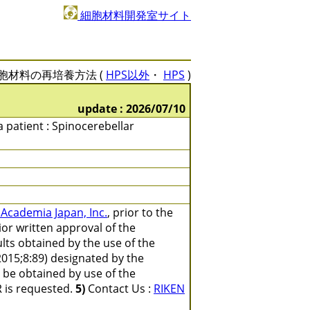
細胞材料開発室サイト
胞材料の再培養方法 (
HPS以外
・
HPS
)
update : 2026/07/10
a patient : Spinocerebellar
 Academia Japan, Inc.
, prior to the
or written approval of the
lts obtained by the use of the
2015;8:89) designated by the
o be obtained by use of the
is requested.
5)
Contact Us :
RIKEN