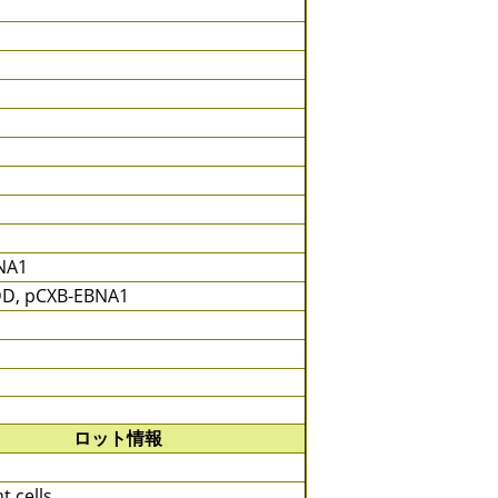
BNA1
DD, pCXB-EBNA1
ロット情報
t cells