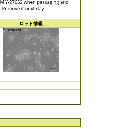
M Y-27632 when passaging and
. Remove it next day.
ロット情報