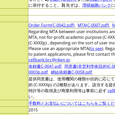
に添付すること。
3)
先ずは、
理研細胞バンク
Order Form(C-0042.pdf)
MTA(C-0007.pdf)
M
Regarding MTA between user institutions and
MTA, not-for-profit academic purpose (C-XXX
(C-XXXXp) , depending on the sort of user ins
Please use an appropriate MTA(
to see
). Reg
to patent applications, please first contact 
cellbank.brc@riken.jp
.
依頼書C-0041.pdf
同意書(非営利学術目的)C-000
0003p.pdf
締結依頼書C-0058.pdf
提供同意書は、使用機関の種類や目的に応じて、非営
的 (C-XXXXp) の2種類があります。該当す
特許等の取得及び商業利用等は事前に必ず
cel
い。
手数料とお支払いについてはこちらをご覧くだ
2015