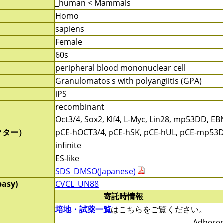
_human < Mammals
Homo
sapiens
Female
60s
peripheral blood mononuclear cell
Granulomatosis with polyangiitis (GPA)
iPS
recombinant
Oct3/4, Sox2, Klf4, L-Myc, Lin28, mp53DD, E
クター）
pCE-hOCT3/4, pCE-hSK, pCE-hUL, pCE-mp53
infinite
ES-like
SDS_DMSO(Japanese)
pasy)
CVCL_UN88
寄託時情報
培地・試薬一覧
はこちらをご覧ください。
Adheren