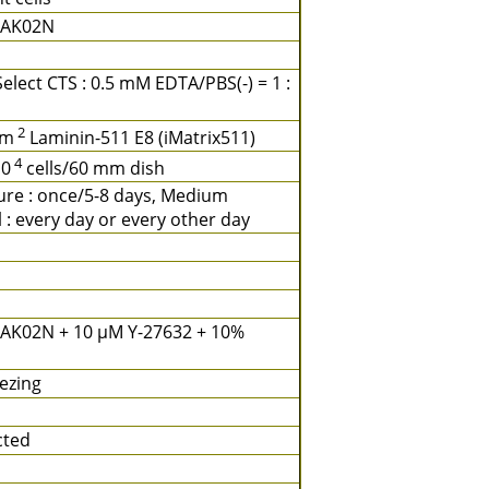
 AK02N
elect CTS : 0.5 mM EDTA/PBS(-) = 1 :
2
cm
Laminin-511 E8 (iMatrix511)
4
10
cells/60 mm dish
ure : once/5-8 days, Medium
 : every day or every other day
 AK02N + 10 μM Y-27632 + 10%
ezing
cted