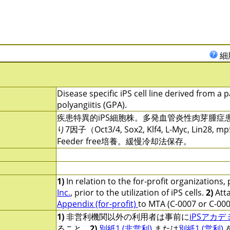
細
Disease specific iPS cell line derived from a 
polyangiitis (GPA).
疾患特異的iPS細胞株。多発血管炎性肉芽腫
り7因子（Oct3/4, Sox2, Klf4, L-Myc, Lin
Feeder free培養。緩慢冷却法保存。
1)
In relation to the for-profit organizations,
Inc.
, prior to the utilization of iPS cells.
2)
Att
Appendix (for-profit)
to MTA (C-0007 or C-000
1)
非営利機関以外の利用者は事前に
iPSアカ
ること。
2)
別紙1 (非営利)
または
別紙1 (営利)