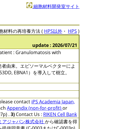
細胞材料開発室サイト
胞材料の再培養方法 (
HPS以外
・
HPS
)
update : 2026/07/21
patient : Granulomatosis with
症患者由来。エピソーマルベクターによ
28, mp53DD, EBNA1）を導入して樹立。
 please contact
iPS Academia Japan,
ach
Appendix (non-for-profit)
or
7p) .
3)
Contact Us :
RIKEN Cell Bank
デミアジャパン株式会社
から確認書を得
を提供同意書 (C-0003またはC-0003p)