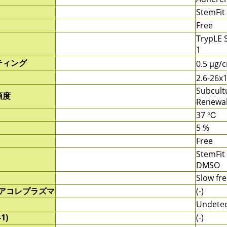
StemFit
Free
TrypLE S
1
ティング
0.5 μg/
2.6-26x
Subcult
頻度
Renewal
37 ℃
5 %
Free
StemFit
DMSO
Slow fre
/アコレプラズマ
(-)
Undete
1)
(-)