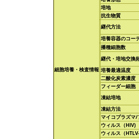
培地
抗生物質
継代方法
培養容器のコー
播種細胞数
継代・培地交換
細胞培養・検査情報
培養最適温度
二酸化炭素濃度
フィーダー細胞
凍結培地
凍結方法
マイコプラズマ
ウィルス（HIV)
ウィルス（HTLV-