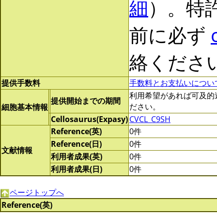
細
）。特
前に必ず
絡くださ
提供手数料
手数料とお支払いについ
利用希望があれば可及的速やか
提供開始までの期間
ださい。
細胞基本情報
Cellosaurus(Expasy)
CVCL_C9SH
Reference(英)
0件
Reference(日)
0件
文献情報
利用者成果(英)
0件
利用者成果(日)
0件
ページトップへ
Reference(英)