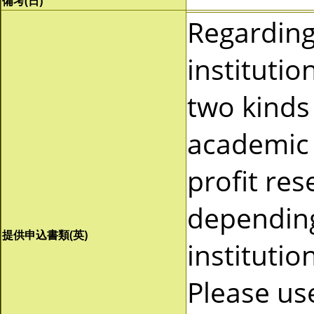
備考(日)
Regardin
instituti
two kinds 
academic 
profit re
depending
提供申込書類(英)
instituti
Please us