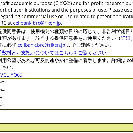
rofit academic purpose (C-XXXX) and for-profit research pu
ort of user institutions and the purposes of use. Please us
egarding commercial use or use related to patent applicatio
RC at
cellbank.brc@riken.jp
.
提供同意書は、使用機関の種類や目的に応じて、非営利学術目的 (C-XXX
種類があります。該当する提供同意書をご使用ください（
詳細
前に必ず
cellbank.brc@riken.jp
までご連絡ください。
手数料とお支払いについてはこちらをご覧ください。
利用希望があれば可及的速やかに整備に着手します。詳細は cellqa.
ださい。
CVCL_YQ65
0件
0件
0件
0件