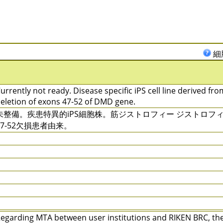
細
urrently not ready. Disease specific iPS cell line derived fr
eletion of exons 47-52 of DMD gene.
未整備。疾患特異的iPS細胞株。筋ジストロフィー ジストロフ
47-52欠損患者由来。
egarding MTA between user institutions and RIKEN BRC, ther