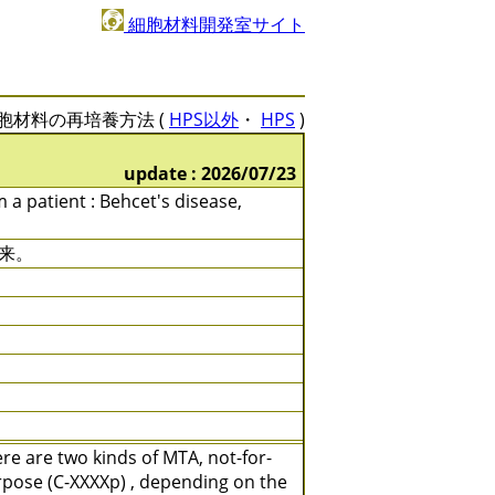
細胞材料開発室サイト
胞材料の再培養方法 (
HPS以外
・
HPS
)
update : 2026/07/23
m a patient : Behcet's disease,
来。
e are two kinds of MTA, not-for-
rpose (C-XXXXp) , depending on the