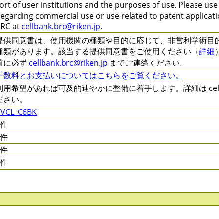
ort of user institutions and the purposes of use. Please us
egarding commercial use or use related to patent applicatio
RC at
cellbank.brc@riken.jp
.
提供同意書は、使用機関の種類や目的に応じて、非営利学術目的 (C-XXX
種類があります。該当する提供同意書をご使用ください（
詳細
前に必ず
cellbank.brc@riken.jp
までご連絡ください。
手数料とお支払いについてはこちらをご覧ください。
利用希望があれば可及的速やかに整備に着手します。詳細は cellqa.
ださい。
CVCL_C6BK
0件
0件
0件
0件