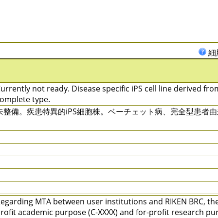
細
urrently not ready. Disease specific iPS cell line derived fro
omplete type.
未整備。疾患特異的iPS細胞株。ベーチェット病、完全型患者由
egarding MTA between user institutions and RIKEN BRC, ther
rofit academic purpose (C-XXXX) and for-profit research pu