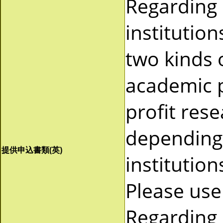
Regarding
institutio
two kinds 
academic p
profit res
depending 
提供申込書類(英)
institutio
Please use
Regarding