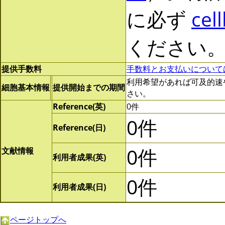
に必ず
cel
ください
提供手数料
手数料とお支払いについて
利用希望があれば可及的速やかに
細胞基本情報
提供開始までの期間
さい。
Reference(英)
0件
0件
Reference(日)
0件
文献情報
利用者成果(英)
0件
利用者成果(日)
ページトップへ