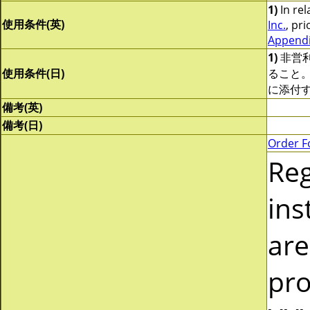
1)
In rel
使用条件(英)
Inc.
, pri
Appendix
1)
非営
使用条件(日)
ること
に添付
備考(英)
備考(日)
Order F
Re
ins
are
pro