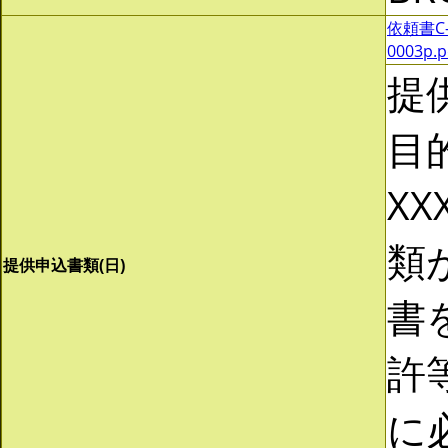
依頼書C-0
0003p.
提
目
XX
類
提供申込書類(日)
書
許
に