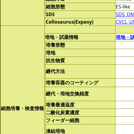
細胞形態
ES-like
SDS
SDS_DM
Cellosaurus(Expasy)
CVCL_U
培地・試薬情報
培地・
培養形態
培地
抗生物質
継代方法
培養容器のコーティング
継代・培地交換頻度
培養最適温度
細胞培養・検査情報
二酸化炭素濃度
フィーダー細胞
凍結培地