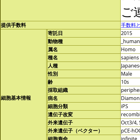
ご
提供手数料
手数料
寄託日
2015
動物種
_human
属名
Homo
種名
sapiens
人種
Japanes
性別
Male
齢
10s
採取組織
periphe
細胞基本情報
病名
Diamond
細胞分類
iPS
遺伝子改変
recomb
外来遺伝子
Oct3/4,
外来遺伝子（ベクター）
pCE-hOC
細胞寿命
infinite