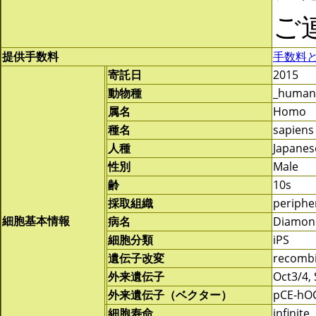
ご
提供手数料
手数料
寄託日
2015
動物種
_human
属名
Homo
種名
sapiens
人種
Japanes
性別
Male
齢
10s
採取組織
periphe
細胞基本情報
病名
Diamond
細胞分類
iPS
遺伝子改変
recomb
外来遺伝子
Oct3/4,
外来遺伝子（ベクター）
pCE-hOC
細胞寿命
infinite