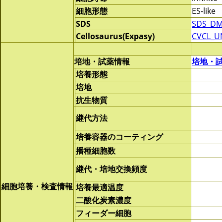
細胞形態
ES-like
SDS
SDS_DM
Cellosaurus(Expasy)
CVCL_U
培地・試薬情報
培地・
培養形態
培地
抗生物質
継代方法
培養容器のコーティング
播種細胞数
継代・培地交換頻度
細胞培養・検査情報
培養最適温度
二酸化炭素濃度
フィーダー細胞