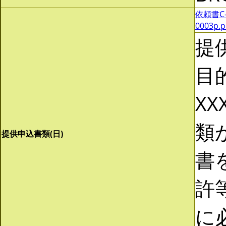
依頼書C-0
0003p.
提
目
XX
類
提供申込書類(日)
書
許
に