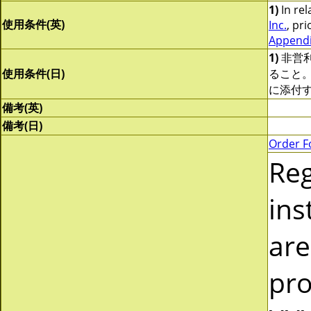
1)
In rel
使用条件(英)
Inc.
, pri
Appendix
1)
非営
使用条件(日)
ること
に添付
備考(英)
備考(日)
Order F
Re
ins
are
pro