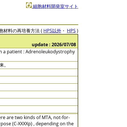
細胞材料開発室サイト
胞材料の再培養方法 (
HPS以外
・
HPS
)
update : 2026/07/08
rom a patient : Adrenoleukodystrophy
来。
e are two kinds of MTA, not-for-
rpose (C-XXXXp) , depending on the