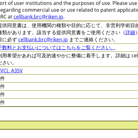
ort of user institutions and the purposes of use. Please us
egarding commercial use or use related to patent applicatio
RC at
cellbank.brc@riken.jp
.
提供同意書は、使用機関の種類や目的に応じて、非営利学術目的 (C-XXX
種類があります。該当する提供同意書をご使用ください（
詳細
前に必ず
cellbank.brc@riken.jp
までご連絡ください。
手数料とお支払いについてはこちらをご覧ください。
利用希望があれば可及的速やかに整備に着手します。詳細は cellqa.
ださい。
CVCL_A3SV
0件
0件
0件
0件