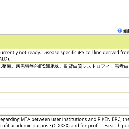
細
urrently not ready. Disease specific iPS cell line derived f
ALD).
未整備。疾患特異的iPS細胞株。副腎白質ジストロフィー患者由
egarding MTA between user institutions and RIKEN BRC, ther
rofit academic purpose (C-XXXX) and for-profit research pu