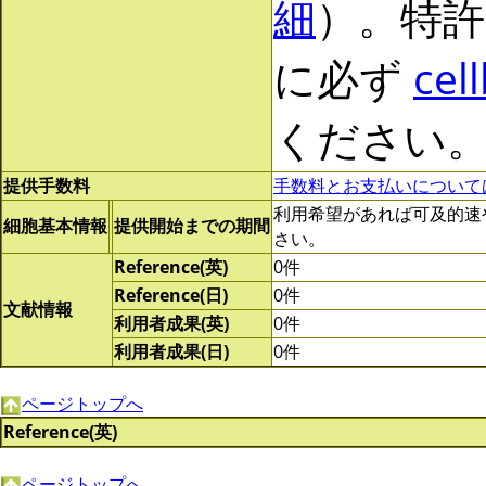
細
）。特許
に必ず
cel
ください
提供手数料
手数料とお支払いについて
利用希望があれば可及的速やかに
細胞基本情報
提供開始までの期間
さい。
Reference(英)
0件
Reference(日)
0件
文献情報
利用者成果(英)
0件
利用者成果(日)
0件
ページトップへ
Reference(英)
ページトップへ