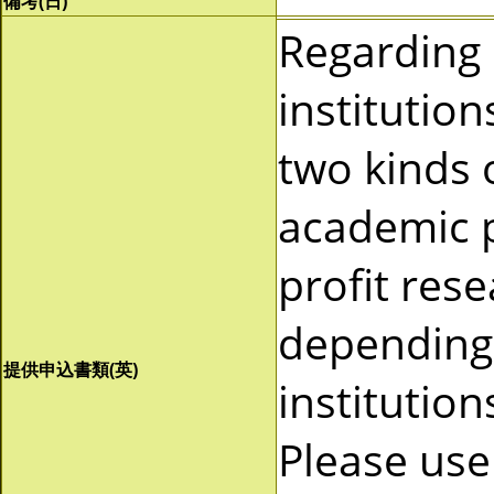
備考(日)
Regarding
institutio
two kinds 
academic p
profit res
depending 
提供申込書類(英)
institutio
Please use