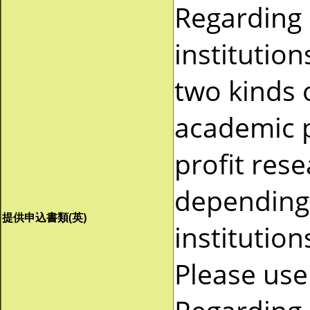
Regarding
institutio
two kinds 
academic p
profit res
depending 
提供申込書類(英)
institutio
Please use