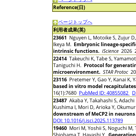
Reference(日)
ページトップへ
利用者成果(英)
23661
Nguyen L, Motoike S, Zujur D,
Ikeya M.
Embryonic lineage-specif
intrinsic functions.
iScience
2026 2
22414
Takeuchi K, Tabe S, Yamamoto
Taniguchi H.
Protocol for generat
microenvironment.
STAR Protoc
20
23116
Pretemer Y, Gao Y, Kanai K, Y
based in vitro model recapitulate
16(1):7680
PubMed ID: 40855082
D
23487
Akaba Y, Takahashi S, Adachi 
Kushima I, Mori D, Arioka Y, Okumu
downstream of MeCP2 in neurons 
DOI: 10.1016/j.isci.2025.113789
19460
Mori M, Yoshii S, Noguchi M, 
Shiohama T, Hayashi Y.
Generation 