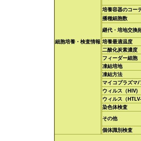
培養容器のコー
播種細胞数
継代・培地交換
細胞培養・検査情報
培養最適温度
二酸化炭素濃度
フィーダー細胞
凍結培地
凍結方法
マイコプラズマ
ウィルス（HIV)
ウィルス（HTLV-
染色体検査
その他
個体識別検査