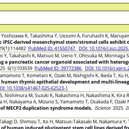
 Yoshizawa K, Takashima Y, Uezumi A, Furuhashi K, Maruyama 
ic iPSC-derived mesenchymal stem/stromal cells exhibit 
9(1):114482
PubMed ID: 41550747
DOI: 10.1016/j.isci.202
 Y, Takahashi K, Matsuo M, Ueno Y, Ohtsuka M, Morinaga S,
ing a pancreatic cancer organoid associated with heter
25 6(1):103539
PubMed ID: 39772386
DOI: 10.1016/j.xpro
amamoto T, Kometani K, Ozaki M, Nishigishi K, Ikeda T, Xu H
s human thymic epithelial development and multi-lineage
OI: 10.1038/s41467-025-62523-1
S, Nishimura M, Suzuki K, Nakashima H, Nakashima K, Kira R,
ra H, Nakayama A, Mizuno S, Yamamoto T, Osakada F, Ozaki 
of MECP2 duplication syndrome models.
iScience
2025 28
Takagi D, Shimizu T, Ito H, Matsuo-Takasaki M, Nakamura Y
of human induced pluripotent stem cell lines derived f