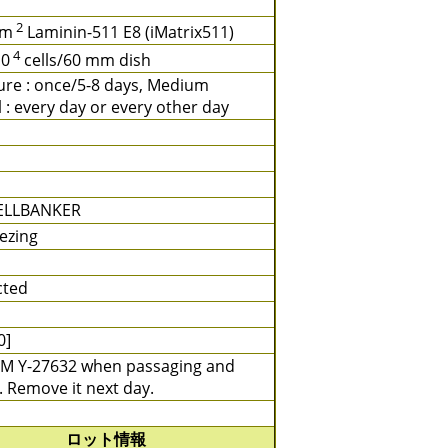
2
cm
Laminin-511 E8 (iMatrix511)
4
10
cells/60 mm dish
ure : once/5-8 days, Medium
 : every day or every other day
ELLBANKER
ezing
cted
0]
M Y-27632 when passaging and
. Remove it next day.
ロット情報