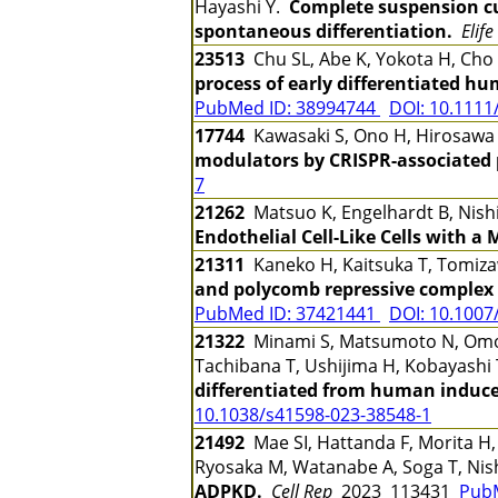
Hayashi Y.
Complete suspension cu
spontaneous differentiation.
Elife
23513
Chu SL, Abe K, Yokota H, Cho
process of early differentiated h
PubMed ID: 38994744
DOI: 10.1111
17744
Kawasaki S, Ono H, Hirosawa M
modulators by CRISPR-associated 
7
21262
Matsuo K, Engelhardt B, Nish
Endothelial Cell-Like Cells with
21311
Kaneko H, Kaitsuka T, Tomiz
and polycomb repressive complex 2
PubMed ID: 37421441
DOI: 10.1007
21322
Minami S, Matsumoto N, Omori
Tachibana T, Ushijima H, Kobayashi 
differentiated from human induced
10.1038/s41598-023-38548-1
21492
Mae SI, Hattanda F, Morita H,
Ryosaka M, Watanabe A, Soga T, Nis
ADPKD.
Cell Rep
2023 113431
Pub