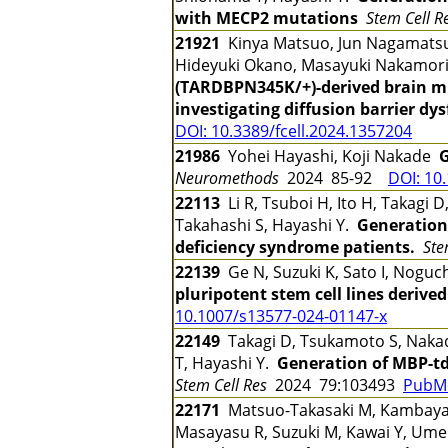
with MECP2 mutations
Stem Cell R
21921
Kinya Matsuo, Jun Nagamatsu,
Hideyuki Okano, Masayuki Nakamori
(TARDBPN345K/+)-derived brain mic
investigating diffusion barrier d
DOI: 10.3389/fcell.2024.1357204
21986
Yohei Hayashi, Koji Nakade
G
Neuromethods
2024 85-92
DOI: 10
22113
Li R, Tsuboi H, Ito H, Takagi
Takahashi S, Hayashi Y.
Generation 
deficiency syndrome patients.
Ste
22139
Ge N, Suzuki K, Sato I, Noguc
pluripotent stem cell lines derived 
10.1007/s13577-024-01147-x
22149
Takagi D, Tsukamoto S, Nakad
T, Hayashi Y.
Generation of MBP-td
Stem Cell Res
2024 79:103493
PubMe
22171
Matsuo-Takasaki M, Kambayashi
Masayasu R, Suzuki M, Kawai Y, Ume