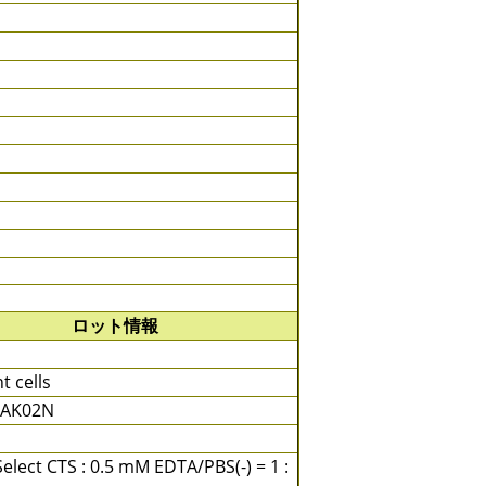
ロット情報
t cells
 AK02N
elect CTS : 0.5 mM EDTA/PBS(-) = 1 :