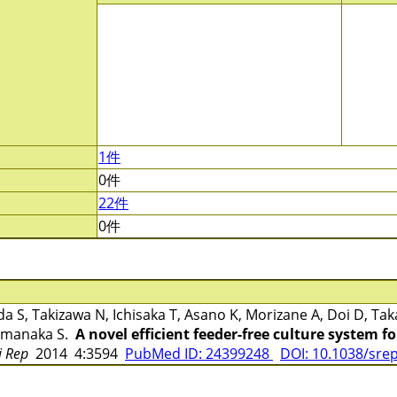
1件
0件
22件
0件
S, Takizawa N, Ichisaka T, Asano K, Morizane A, Doi D, Taka
Yamanaka S.
A novel efficient feeder-free culture system 
i Rep
2014 4:3594
PubMed ID: 24399248
DOI: 10.1038/sre