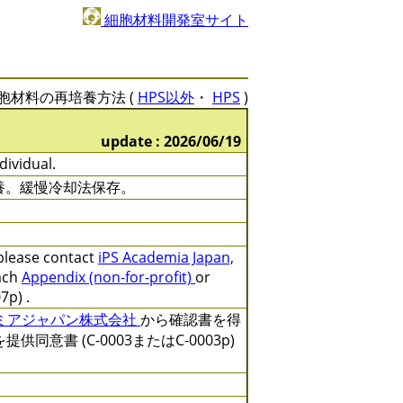
細胞材料開発室サイト
胞材料の再培養方法 (
HPS以外
・
HPS
)
update : 2026/06/19
dividual.
ee培養。緩慢冷却法保存。
 please contact
iPS Academia Japan,
ach
Appendix (non-for-profit)
or
7p) .
デミアジャパン株式会社
から確認書を得
を提供同意書 (C-0003またはC-0003p)