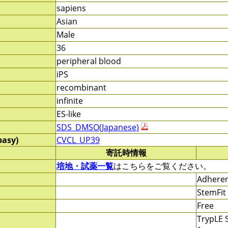
sapiens
Asian
Male
36
peripheral blood
iPS
recombinant
infinite
ES-like
SDS_DMSO(Japanese)
pasy)
CVCL_UP39
寄託時情報
培地・試薬一覧
はこちらをご覧ください。
Adheren
StemFit
Free
TrypLE S