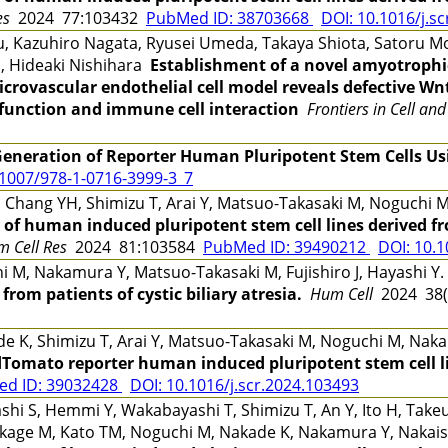
es
2024 77:103432
PubMed ID: 38703668
DOI: 10.1016/j.s
 Kazuhiro Nagata, Ryusei Umeda, Takaya Shiota, Satoru Mor
, Hideaki Nishihara
Establishment of a novel amyotrophic 
rovascular endothelial cell model reveals defective Wnt
ysfunction and immune cell interaction
Frontiers in Cell an
eneration of Reporter Human Pluripotent Stem Cells Us
.1007/978-1-0716-3999-3_7
 D, Chang YH, Shimizu T, Arai Y, Matsuo-Takasaki M, Noguch
of human induced pluripotent stem cell lines derived f
m Cell Res
2024 81:103584
PubMed ID: 39490212
DOI: 10.1
hi M, Nakamura Y, Matsuo-Takasaki M, Fujishiro J, Hayashi Y
from patients of cystic biliary atresia.
Hum Cell
2024 38(
e K, Shimizu T, Arai Y, Matsuo-Takasaki M, Noguchi M, Nak
Tomato reporter human induced pluripotent stem cell lin
d ID: 39032428
DOI: 10.1016/j.scr.2024.103493
 S, Hemmi Y, Wakabayashi T, Shimizu T, An Y, Ito H, Takeu
kage M, Kato TM, Noguchi M, Nakade K, Nakamura Y, Nakaishi