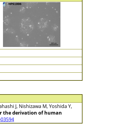
hashi J, Nishizawa M, Yoshida Y,
for the derivation of human
p03594