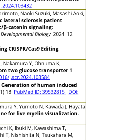
cr.2024.103432
imoto, Naoki Suzuki, Masashi Aoki,
lateral sclerosis patient
/β-catenin signaling:
d Developmental Biology
2024 12
ing CRISPR/Cas9 Editing
i M, Nakamura Y, Ohnuma K,
rom two glucose transporter 1
016/j.scr.2024.103584
.
Generation of human induced
1):18
PubMed ID: 39532815
DOI:
amura Y, Yumoto N, Kawada J, Hayata
e for live myelin visualization.
chi K, Ibuki M, Kawashima T,
 T, Nishishita N, Tsukahara M,