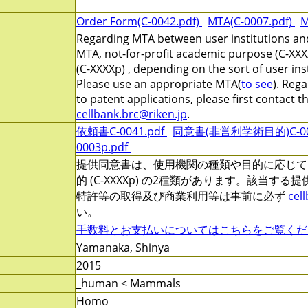
Order Form(C-0042.pdf)
MTA(C-0007.pdf)
M
Regarding MTA between user institutions and
MTA, not-for-profit academic purpose (C-XXX
(C-XXXXp) , depending on the sort of user ins
Please use an appropriate MTA(
to see
). Reg
to patent applications, please first contact 
cellbank.brc@riken.jp
.
依頼書C-0041.pdf
同意書(非営利学術目的)C-000
0003p.pdf
提供同意書は、使用機関の種類や目的に応じて、非営
的 (C-XXXXp) の2種類があります。該当す
特許等の取得及び商業利用等は事前に必ず
cel
い。
手数料とお支払いについてはこちらをご覧くだ
Yamanaka, Shinya
2015
_human < Mammals
Homo