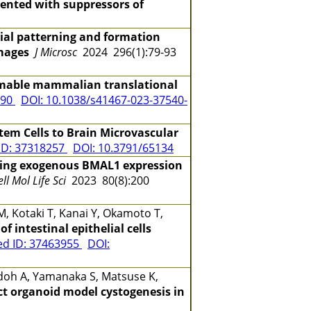
ented with suppressors of
tial patterning and formation
images
J Microsc
2024 296(1):79-93
able mammalian translational
490
DOI: 10.1038/s41467-023-37540-
tem Cells to Brain Microvascular
ID: 37318257
DOI: 10.3791/65134
ining exogenous BMAL1 expression
ell Mol Life Sci
2023 80(8):200
 Kotaki T, Kanai Y, Okamoto T,
f intestinal epithelial cells
d ID: 37463955
DOI:
udoh A, Yamanaka S, Matsuse K,
ct organoid model cystogenesis in