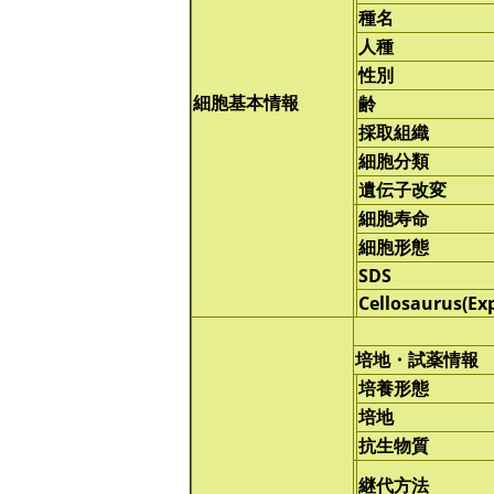
種名
人種
性別
細胞基本情報
齢
採取組織
細胞分類
遺伝子改変
細胞寿命
細胞形態
SDS
Cellosaurus(Ex
培地・試薬情報
培養形態
培地
抗生物質
継代方法