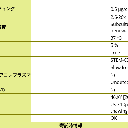
1
ティング
0.5 μg/
2.6-26x
Subcult
頻度
Renewal
37 ℃
5 %
Free
STEM-C
Slow fre
/アコレプラズマ
(-)
Undete
1)
(-)
46,XY [2
Use 10μ
thawing
OK
寄託時情報