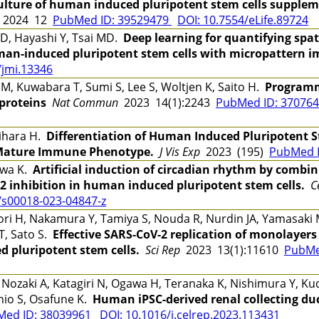
lture of human induced pluripotent stem cells supplem
2024 12
PubMed ID: 39529479
DOI: 10.7554/eLife.89724
 D, Hayashi Y, Tsai MD.
Deep learning for quantifying spa
uman-induced pluripotent stem cells with micropattern 
/jmi.13346
, Kuwabara T, Sumi S, Lee S, Woltjen K, Saito H.
Programm
proteins
Nat Commun
2023 14(1):2243
PubMed ID: 37076
ihara H.
Differentiation of Human Induced Pluripotent S
 a Mature Immune Phenotype.
J Vis Exp
2023 (195)
PubMed 
awa K.
Artificial induction of circadian rhythm by comb
 inhibition in human induced pluripotent stem cells.
C
/s00018-023-04847-z
 H, Nakamura Y, Tamiya S, Nouda R, Nurdin JA, Yamasaki M,
T, Sato S.
Effective SARS-CoV-2 replication of monolayers o
 pluripotent stem cells.
Sci Rep
2023 13(1):11610
PubMe
 Nozaki A, Katagiri N, Ogawa H, Teranaka K, Nishimura Y, K
hio S, Osafune K.
Human iPSC-derived renal collecting du
Med ID: 38039961
DOI: 10.1016/j.celrep.2023.113431