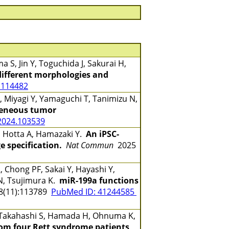
S, Jin Y, Toguchida J, Sakurai H,
different morphologies and
5.114482
 Miyagi Y, Yamaguchi T, Tanimizu N,
ogeneous tumor
.2024.103539
, Hotta A, Hamazaki Y.
An iPSC-
 specification.
Nat Commun
2025
 Chong PF, Sakai Y, Hayashi Y,
N, Tsujimura K.
miR-199a functions
(11):113789
PubMed ID: 41244585
, Takahashi S, Hamada H, Ohnuma K,
rom four Rett syndrome patients