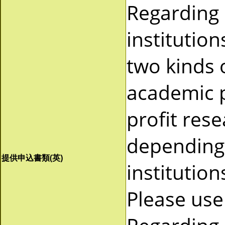
Regarding
institutio
two kinds 
academic p
profit res
depending 
提供申込書類(英)
institutio
Please use