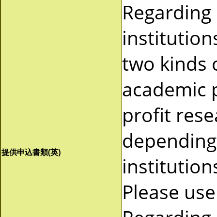
Regarding
institutio
two kinds 
academic p
profit res
depending 
提供申込書類(英)
institutio
Please use