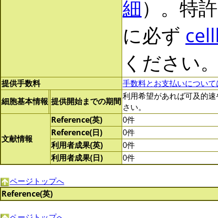
細
）。特許
に必ず
cel
ください
提供手数料
手数料とお支払いについて
利用希望があれば可及的速やかに
細胞基本情報
提供開始までの期間
さい。
Reference(英)
0件
Reference(日)
0件
文献情報
利用者成果(英)
0件
利用者成果(日)
0件
ページトップへ
Reference(英)
ページトップへ