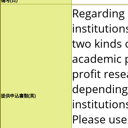
備考(日)
Regarding
institutio
two kinds 
academic p
profit res
depending 
提供申込書類(英)
institutio
Please use