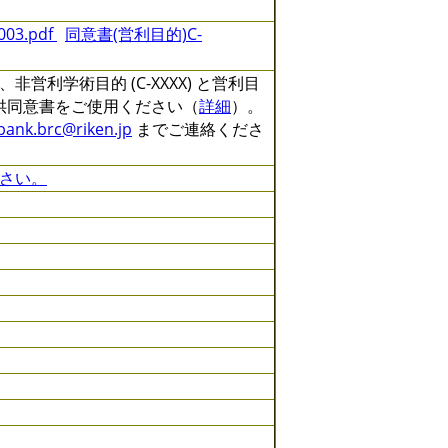
3.pdf
同意書(営利目的)C-
利学術目的 (C-XXXX) と営利目
る提供同意書をご使用ください（
詳細
）。
lbank.brc@riken.jp
までご連絡くださ
さい。