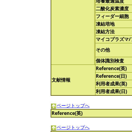
培養最適温度
二酸化炭素濃度
フィーダー細胞
凍結培地
凍結方法
マイコプラズマ
その他
個体識別検査
Reference(英)
Reference(日)
文献情報
利用者成果(英)
利用者成果(日)
ページトップへ
Reference(英)
ページトップへ