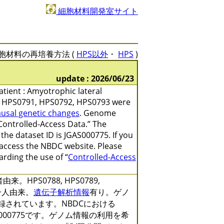
細胞材料開発室サイト
胞材料の再培養方法 (
HPS以外
・
HPS
)
update : 2026/06/23
patient : Amyotrophic lateral
0, HPS0791, HPS0792, HPS0793 were
ausal genetic changes
. Genome
Controlled-Access Data.” The
he dataset ID is JGAS000775. If you
 access the NBDC website. Please
arding the use of “
Controlled-Access
HPS0788, HPS0789,
は同一人由来。
遺伝子解析情報
有り。ゲノ
録されています。NBDCにおける
JGAS000775です。ゲノム情報の利用を希