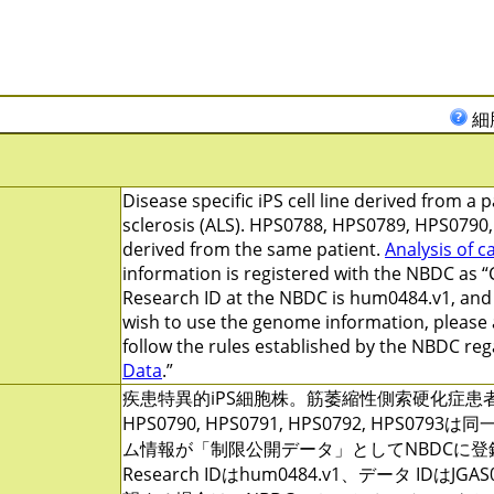
細
Disease specific iPS cell line derived from a 
sclerosis (ALS). HPS0788, HPS0789, HPS079
derived from the same patient.
Analysis of c
information is registered with the NBDC as “
Research ID at the NBDC is hum0484.v1, and t
wish to use the genome information, please
follow the rules established by the NBDC reg
Data
.”
疾患特異的iPS細胞株。筋萎縮性側索硬化症患者由来。
HPS0790, HPS0791, HPS0792, HPS0793
ム情報が「制限公開データ」としてNBDCに登
Research IDはhum0484.v1、データ IDは