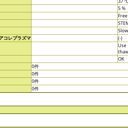
37 
5 %
Free
STE
Slow
/アコレプラズマ
(-)
Use 
thaw
OK
0件
0件
0件
0件