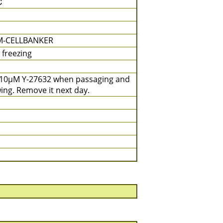
℃
M-CELLBANKER
 freezing
10μM Y-27632 when passaging and
ing. Remove it next day.