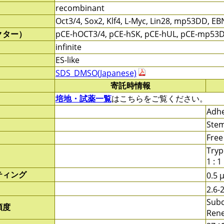
recombinant
Oct3/4, Sox2, Klf4, L-Myc, Lin28, mp53DD, E
クター）
pCE-hOCT3/4, pCE-hSK, pCE-hUL, pCE-mp53
infinite
ES-like
SDS_DMSO(Japanese)
寄託時情報
培地・試薬一覧
はこちらをご覧ください。
Adhe
Stem
Free
Tryp
1 : 1
ティング
0.5 
2.6-
Subc
頻度
Rene