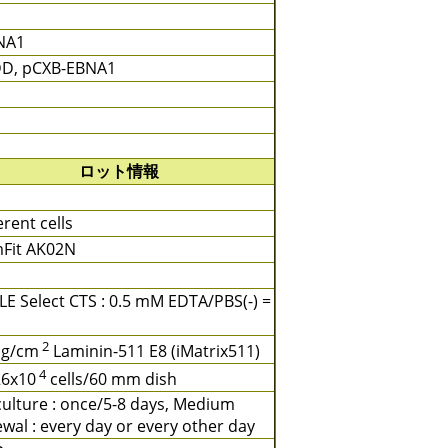
BNA1
DD, pCXB-EBNA1
ロット情報
rent cells
Fit AK02N
LE Select CTS : 0.5 mM EDTA/PBS(-) =
2
μg/cm
Laminin-511 E8 (iMatrix511)
4
26x10
cells/60 mm dish
ulture : once/5-8 days, Medium
wal : every day or every other day