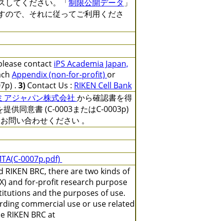
セスしてください。「
制限公開データ
」
ますので、それに従ってご利用くださ
 please contact
iPS Academia Japan,
ach
Appendix (non-for-profit)
or
7p) .
3)
Contact Us :
RIKEN Cell Bank
デミアジャパン株式会社
から確認書を得
を提供同意書 (C-0003またはC-0003p)
にお問い合わせください 。
TA(C-0007p.pdf)
 RIKEN BRC, there are two kinds of
X) and for-profit research purpose
titutions and the purposes of use.
arding commercial use or use related
the RIKEN BRC at