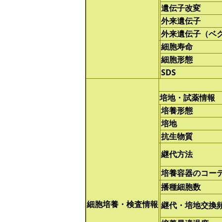
遺伝子改変
外来遺伝子
外来遺伝子（ベ
細胞寿命
細胞形態
SDS
培地・試薬情報
培養形態
培地
抗生物質
継代方法
培養容器のコー
播種細胞数
細胞培養・検査情報
継代・培地交換