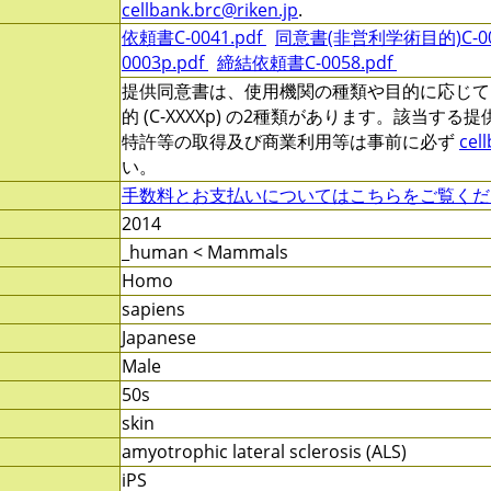
cellbank.brc@riken.jp
.
依頼書C-0041.pdf
同意書(非営利学術目的)C-000
0003p.pdf
締結依頼書C-0058.pdf
提供同意書は、使用機関の種類や目的に応じて、非営
的 (C-XXXXp) の2種類があります。該当す
特許等の取得及び商業利用等は事前に必ず
cel
い。
手数料とお支払いについてはこちらをご覧くだ
2014
_human < Mammals
Homo
sapiens
Japanese
Male
50s
skin
amyotrophic lateral sclerosis (ALS)
iPS