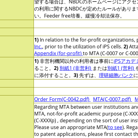
望する場合は、NBDCのホームページにアク
の利用に関するNBDCが定めたルールがあり
い。Feeder free培養。緩慢冷却法保存。
1)
In relation to the for-profit organizations,
Inc.
, prior to the utilization of iPS cells.
2)
Att
Appendix (for-profit)
to MTA (C-0007 or C-000
1)
非営利機関以外の利用者は事前に
iPSアカ
ること。
2)
別紙1 (非営利)
または
別紙1 (営利)
に添付すること。
3)
先ずは、
理研細胞バンク
Order Form(C-0042.pdf)
MTA(C-0007.pdf)
M
Regarding MTA between user institutions and
MTA, not-for-profit academic purpose (C-XXX
(C-XXXXp) , depending on the sort of user ins
Please use an appropriate MTA(
to see
). Reg
to patent applications, please first contact 