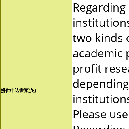
Regarding
institutio
two kinds 
academic p
profit res
depending 
提供申込書類(英)
institutio
Please use