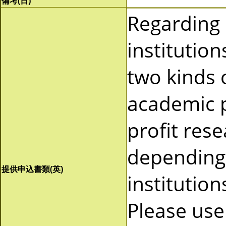
備考(日)
Regarding
institutio
two kinds 
academic p
profit res
depending 
提供申込書類(英)
institutio
Please use