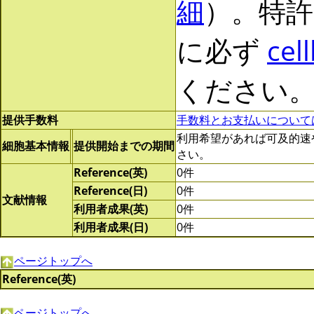
細
）。特許
に必ず
cel
ください
提供手数料
手数料とお支払いについて
利用希望があれば可及的速やかに
細胞基本情報
提供開始までの期間
さい。
Reference(英)
0件
Reference(日)
0件
文献情報
利用者成果(英)
0件
利用者成果(日)
0件
ページトップへ
Reference(英)
ページトップへ