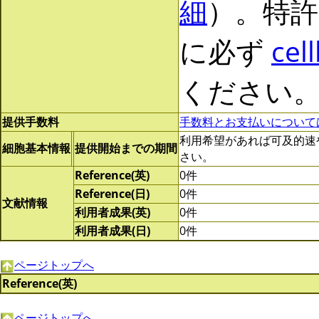
細
）。特許
に必ず
cel
ください
提供手数料
手数料とお支払いについて
利用希望があれば可及的速やかに
細胞基本情報
提供開始までの期間
さい。
Reference(英)
0件
Reference(日)
0件
文献情報
利用者成果(英)
0件
利用者成果(日)
0件
ページトップへ
Reference(英)
ページトップへ