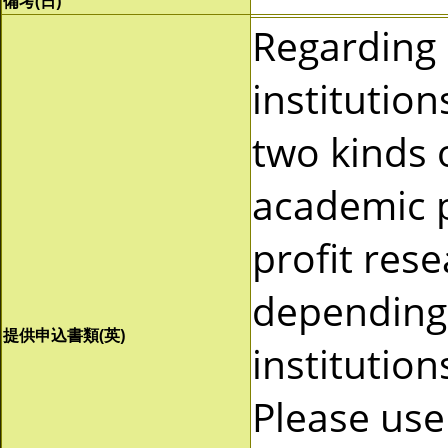
備考(日)
Regarding
institutio
two kinds 
academic p
profit res
depending 
提供申込書類(英)
institutio
Please use