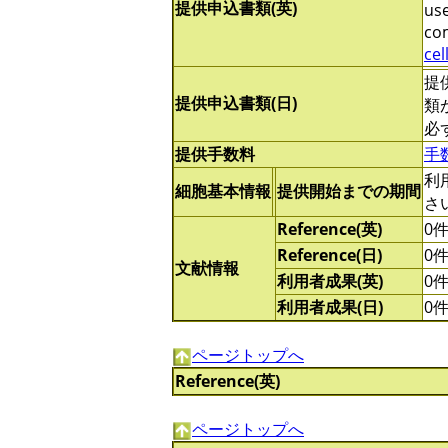
提供申込書類(英)
use
com
cel
提
提供申込書類(日)
類
必
提供手数料
手
利
細胞基本情報
提供開始までの期間
さ
Reference(英)
0
Reference(日)
0
文献情報
利用者成果(英)
0
利用者成果(日)
0
ページトップへ
Reference(英)
ページトップへ