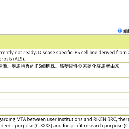
細
rently not ready. Disease specific iPS cell line derived from 
erosis (ALS).
整備。疾患特異的iPS細胞株。筋萎縮性側索硬化症患者由来。
arding MTA between user institutions and RIKEN BRC, there 
demic purpose (C-XXXX) and for-profit research purpose (C-