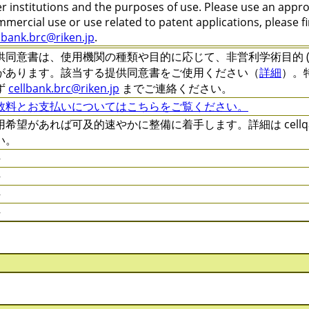
r institutions and the purposes of use. Please use an appr
mercial use or use related to patent applications, please f
lbank.brc@riken.jp
.
供同意書は、使用機関の種類や目的に応じて、非営利学術目的 (C-XXXX
があります。該当する提供同意書をご使用ください（
詳細
）。
ず
cellbank.brc@riken.jp
までご連絡ください。
数料とお支払いについてはこちらをご覧ください。
用希望があれば可及的速やかに整備に着手します。詳細は cellqa.b
い。
件
件
件
件