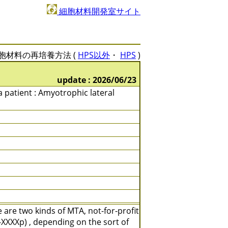
細胞材料開発室サイト
胞材料の再培養方法 (
HPS以外
・
HPS
)
update : 2026/06/23
a patient : Amyotrophic lateral
are two kinds of MTA, not-for-profit
XXXXp) , depending on the sort of