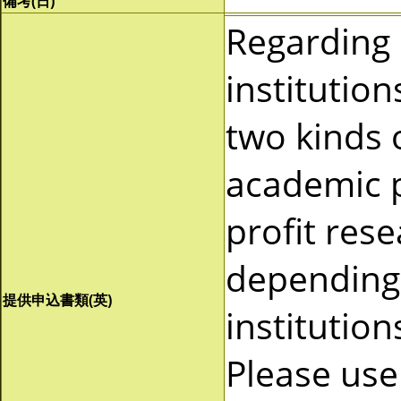
備考(日)
Regarding
institutio
two kinds 
academic p
profit res
depending 
提供申込書類(英)
institutio
Please use