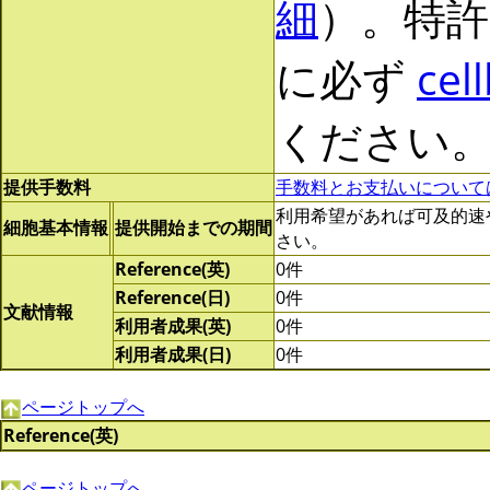
細
）。特許
に必ず
cel
ください
提供手数料
手数料とお支払いについて
利用希望があれば可及的速やかに
細胞基本情報
提供開始までの期間
さい。
Reference(英)
0件
Reference(日)
0件
文献情報
利用者成果(英)
0件
利用者成果(日)
0件
ページトップへ
Reference(英)
ページトップへ