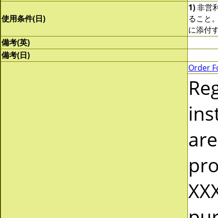
1)
非営
使用条件(日)
ること
に添付
備考(英)
備考(日)
Order F
Re
ins
are
pro
XXX
pur