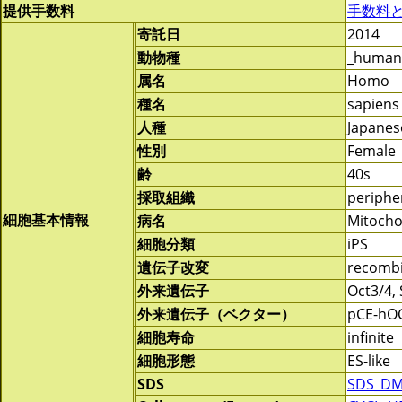
提供手数料
手数料
寄託日
2014
動物種
_human
属名
Homo
種名
sapiens
人種
Japanes
性別
Female
齢
40s
採取組織
periphe
細胞基本情報
病名
Mitocho
細胞分類
iPS
遺伝子改変
recomb
外来遺伝子
Oct3/4,
外来遺伝子（ベクター）
pCE-hOC
細胞寿命
infinite
細胞形態
ES-like
SDS
SDS_DM