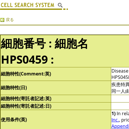
戻る
細胞番号 : 細胞名
HPS0459 :
Disease 
細胞特性(Comment:英)
HPS0458
疾患特異的
細胞特性(日)
同一人由
細胞特性(寄託者記述:英)
細胞特性(寄託者記述:日)
1)
In rel
使用条件(英)
Inc.
, pri
Appendix