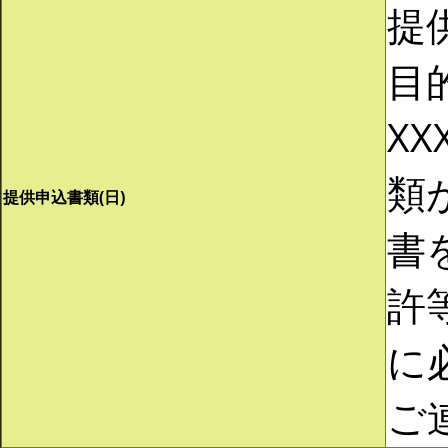
提
目
XX
類
提供申込書類(日)
書
許
に
ご