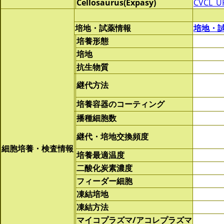
Cellosaurus(Expasy)
CVCL_U
培地・試薬情報
培地・
培養形態
培地
抗生物質
継代方法
培養容器のコーティング
播種細胞数
継代・培地交換頻度
細胞培養・検査情報
培養最適温度
二酸化炭素濃度
フィーダー細胞
凍結培地
凍結方法
マイコプラズマ/アコレプラズマ