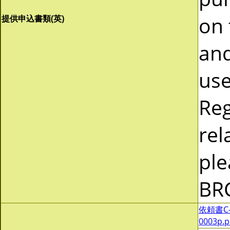
on 
提供申込書類(英)
and
use
Reg
rel
ple
BR
依頼書C-0
0003p.