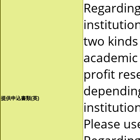
Regardin
instituti
two kinds 
academic 
profit re
depending
提供申込書類(英)
instituti
Please us