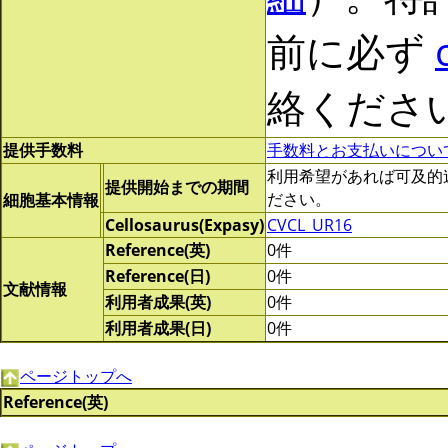
前に必ず
絡くださ
提供手数料
手数料とお支払いについ
利用希望があれば可及的速やか
提供開始までの期間
ださい。
細胞基本情報
Cellosaurus(Expasy)
CVCL_UR16
Reference(英)
0件
Reference(日)
0件
文献情報
利用者成果(英)
0件
利用者成果(日)
0件
ページトップへ
Reference(英)