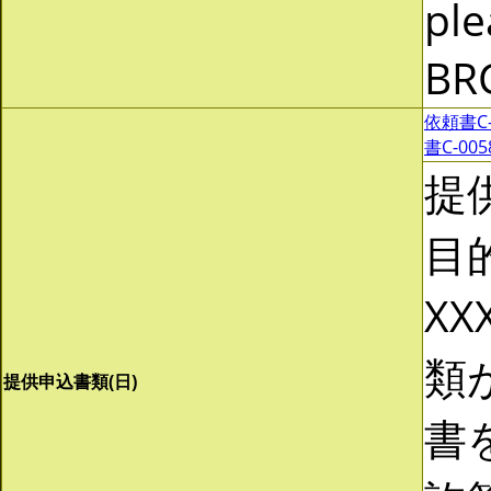
ple
BR
依頼書C-0
書C-005
提
目
XX
類
提供申込書類(日)
書