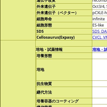
遺伝子改変
recomb
外来遺伝子
Oct3/4, 
外来遺伝子（ベクター）
pCXLE-h
細胞寿命
infinite
細胞形態
ES-like
SDS
SDS_DAP
Cellosaurus(Expasy)
CVCL_V
培地・試薬情報
培地・
培養形態
培地
抗生物質
継代方法
培養容器のコーティング