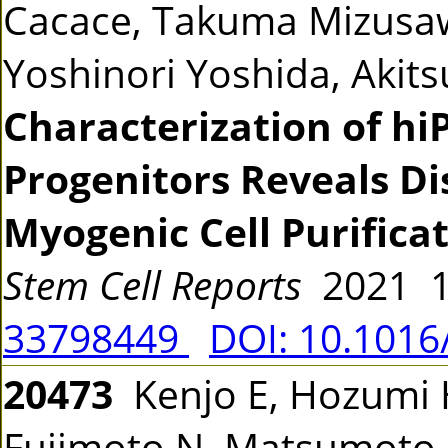
Cacace, Takuma Mizusa
Yoshinori Yoshida, Akits
Characterization of hi
Progenitors Reveals Di
Myogenic Cell Purifica
Stem Cell Reports
2021 1
33798449
DOI: 10.1016
20473
Kenjo E, Hozumi H
Fujimoto N, Matsumoto 