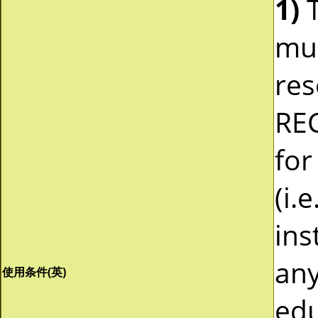
1)
T
mus
res
REC
for
(i.
ins
any
使用条件(英)
edu