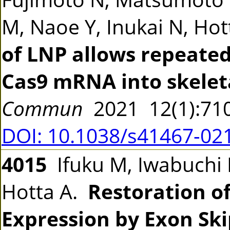
M, Naoe Y, Inukai N, Ho
of LNP allows repeated
Cas9 mRNA into skeleta
Commun
2021 12(1):7
DOI: 10.1038/s41467-02
4015
Ifuku M, Iwabuchi 
Hotta A.
Restoration o
Expression by Exon Ski