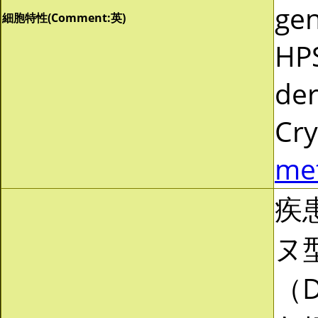
gen
細胞特性(Comment:英)
HP
der
Cr
me
疾
ヌ
（D