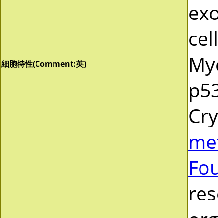
exo
cel
Myc
細胞特性(Comment:英)
p53
Cr
me
Fo
res