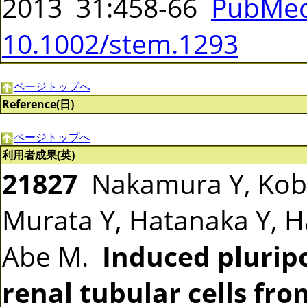
2013 31:458-66
PubMed
10.1002/stem.1293
ページトップへ
Reference(日)
ページトップへ
利用者成果(英)
21827
Nakamura Y, Koba
Murata Y, Hatanaka Y, H
Abe M.
Induced pluripo
renal tubular cells fro