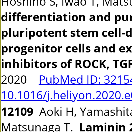
Hoshino S, Iwao T, Mat
differentiation and pu
pluripotent stem cell-
progenitor cells and e
inhibitors of ROCK, TG
2020
PubMed ID: 321
10.1016/j.heliyon.2020.
12109
Aoki H, Yamashita
Matsunaga T.
Laminin 2