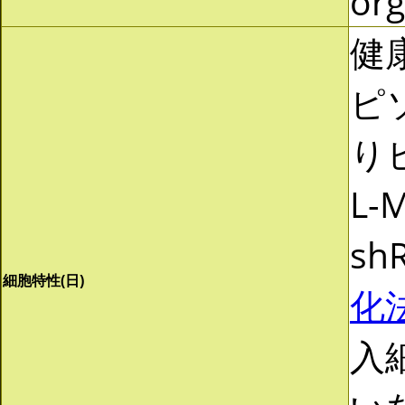
org
健
ピソ
りヒ
L-
s
細胞特性(日)
化法
入