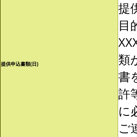
提
目
XX
類
提供申込書類(日)
書
許
に
ご