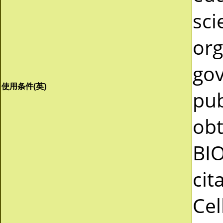
sci
org
gov
使用条件(英)
pub
obt
BI
cit
Cel