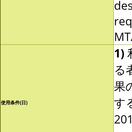
des
req
MT
1)
る
果
する
使用条件(日)
20