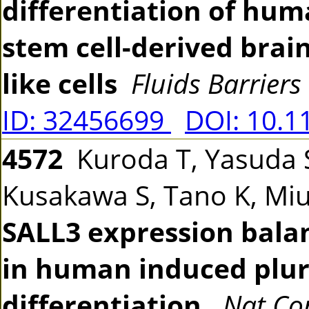
differentiation of hum
stem cell-derived brai
like cells
Fluids Barrier
ID: 32456699
DOI: 10.1
4572
Kuroda T, Yasuda S
Kusakawa S, Tano K, Miu
SALL3 expression balan
in human induced plur
differentiation.
Nat C