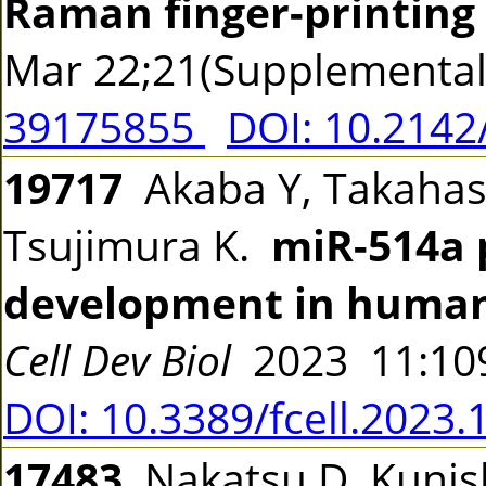
Raman finger-printing
Mar 22;21(Supplementa
39175855
DOI: 10.2142
19717
Akaba Y, Takahashi
Tsujimura K.
miR-514a 
development in human
Cell Dev Biol
2023 11:1
DOI: 10.3389/fcell.2023
17483
Nakatsu D, Kunish