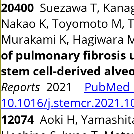
20400
Suezawa T, Kanaga
Nakao K, Toyomoto M, Ta
Murakami K, Hagiwara 
of pulmonary fibrosis
stem cell-derived alve
Reports
2021
PubMed 
10.1016/j.stemcr.2021.1
12074
Aoki H, Yamashita