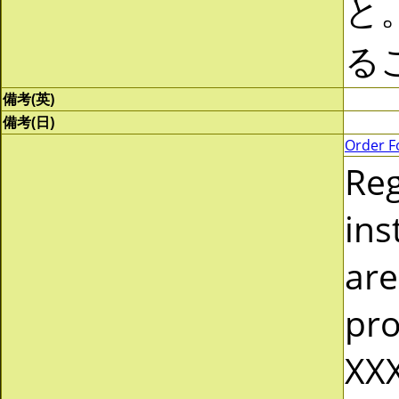
と
る
備考(英)
備考(日)
Order F
Re
ins
are
pro
XXX