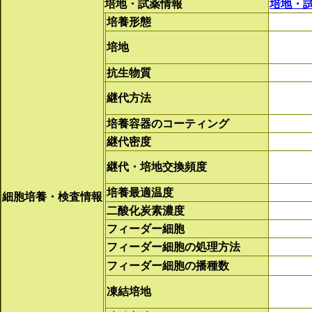
培地・試薬情報
培地・
培養形態
培地
抗生物質
継代方法
培養容器のコーティング
継代密度
継代・培地交換頻度
培養最適温度
細胞培養・検査情報
二酸化炭素濃度
フィーダー細胞
フィーダー細胞の処理方法
フィーダー細胞の播種数
凍結培地