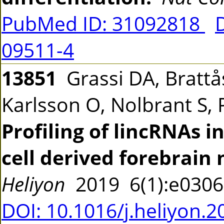
PubMed ID: 31092818
09511-4
13851
Grassi DA, Brattå
Karlsson O, Nolbrant S,
Profiling of lincRNAs 
cell derived forebrain 
Heliyon
2019 6(1):e030
DOI: 10.1016/j.heliyon.