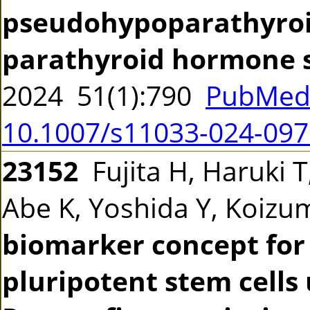
pseudohypoparathyroid
parathyroid hormone s
2024 51(1):790
PubMed 
10.1007/s11033-024-097
23152
Fujita H, Haruki 
Abe K, Yoshida Y, Koiz
biomarker concept for
pluripotent stem cells