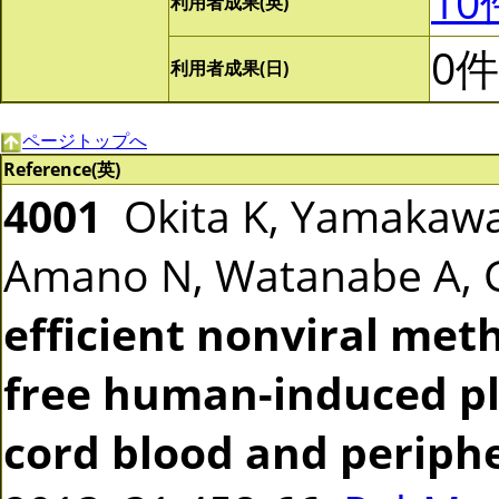
10
利用者成果(英)
0件
利用者成果(日)
ページトップへ
Reference(英)
4001
Okita K, Yamakawa 
Amano N, Watanabe A, 
efficient nonviral met
free human-induced pl
cord blood and peripher