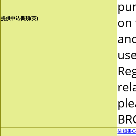
pur
on 
提供申込書類(英)
and
use
Reg
rel
ple
BR
依頼書C-0