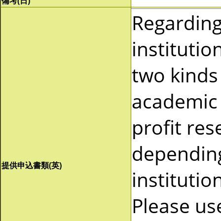
備考(日)
Regardin
instituti
two kinds 
academic 
profit re
depending
提供申込書類(英)
instituti
Please us