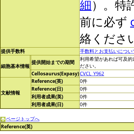
細
）。特
前に必ず
絡くださ
提供手数料
手数料とお支払いについ
利用希望があれば可及的速やか
提供開始までの期間
ださい。
細胞基本情報
Cellosaurus(Expasy)
CVCL_Y962
Reference(英)
0件
Reference(日)
0件
文献情報
利用者成果(英)
0件
利用者成果(日)
0件
ページトップへ
Reference(英)