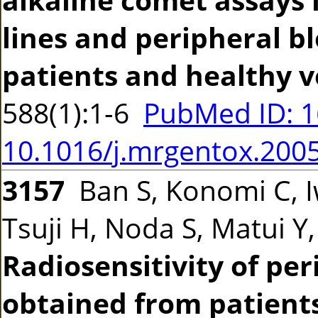
lines and peripheral b
patients and healthy v
588(1):1-6
PubMed ID: 
10.1016/j.mrgentox.200
3157
Ban S, Konomi C, 
Tsuji H, Noda S, Matui Y
Radiosensitivity of pe
obtained from patients