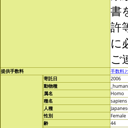
書
許
に
ご
提供手数料
手数料
寄託日
2006
動物種
_human
属名
Homo
種名
sapiens
人種
Japanes
性別
Female
齢
44