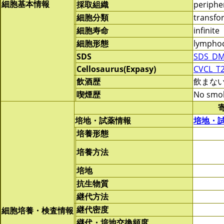
細胞基本情報
採取組織
periphe
細胞分類
transf
細胞寿命
infinite
細胞形態
lymphoc
SDS
SDS_DM
Cellosaurus(Expasy)
CVCL_T
飲酒歴
飲まな
喫煙歴
No smo
培地・試薬情報
培地・
培養形態
培養方法
培地
抗生物質
継代方法
継代密度
細胞培養・検査情報
継代・培地交換頻度