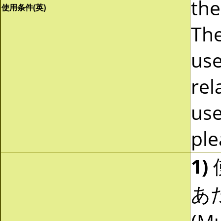
the
使用条件(英)
The
use
rel
use
ple
1)
あ