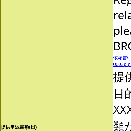
rel
ple
BR
依頼書C-0
0003p.
提
目
XX
類
提供申込書類(日)