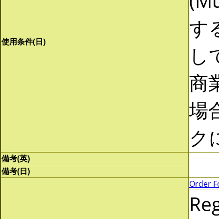
(Mu
す
使用条件(日)
し
商
場
ク
備考(英)
備考(日)
Order F
Re