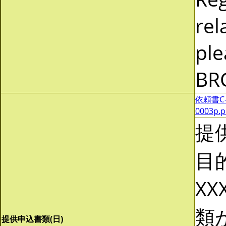
rel
ple
BR
依頼書C-0
0003p.
提
目
XX
類
提供申込書類(日)