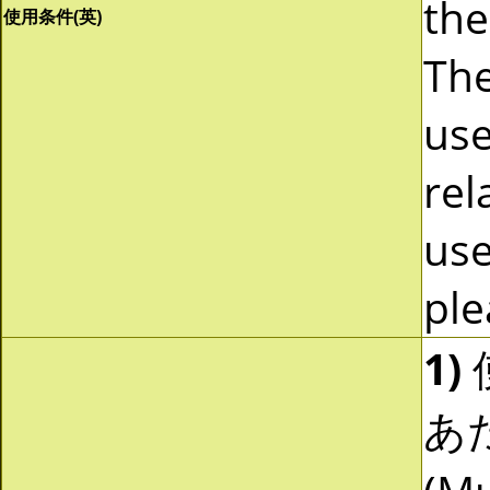
the
使用条件(英)
The
use
rel
use
ple
1)
あ