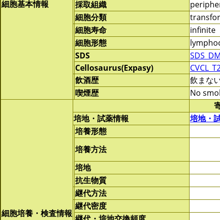
細胞基本情報
採取組織
periphe
細胞分類
transf
細胞寿命
infinite
細胞形態
lymphoc
SDS
SDS_DM
Cellosaurus(Expasy)
CVCL_T
飲酒歴
飲まな
喫煙歴
No smo
培地・試薬情報
培地・
培養形態
培養方法
培地
抗生物質
継代方法
継代密度
細胞培養・検査情報
継代・培地交換頻度