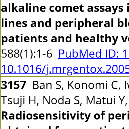
alkaline comet assays 
lines and peripheral b
patients and healthy v
588(1):1-6
PubMed ID: 
10.1016/j.mrgentox.200
3157
Ban S, Konomi C, 
Tsuji H, Noda S, Matui Y
Radiosensitivity of pe