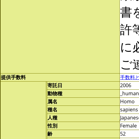
書
許
に
ご
提供手数料
手数料
寄託日
2006
動物種
_human
属名
Homo
種名
sapiens
人種
Japanes
性別
Female
齢
52