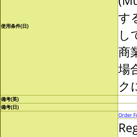
(Mu
す
使用条件(日)
し
商
場
ク
備考(英)
備考(日)
Order F
Re