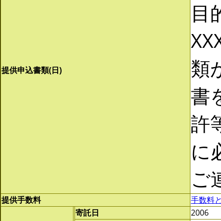
目
XX
類
提供申込書類(日)
書
許
に
ご
提供手数料
手数料
寄託日
2006