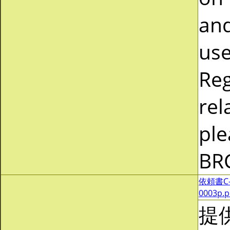
and
use
Reg
rel
ple
BR
依頼書C-0
0003p.
提