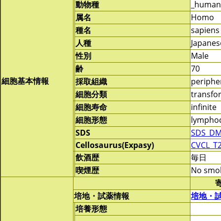
動物種
_human
属名
Homo
種名
sapiens
人種
Japanes
性別
Male
齢
70
細胞基本情報
採取組織
periphe
細胞分類
transf
細胞寿命
infinite
細胞形態
lymphoc
SDS
SDS_DM
Cellosaurus(Expasy)
CVCL_T
飲酒歴
毎日
喫煙歴
No smo
培地・試薬情報
培地・
培養形態