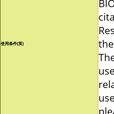
BI
cit
Res
the
使用条件(英)
The
use
rel
use
ple