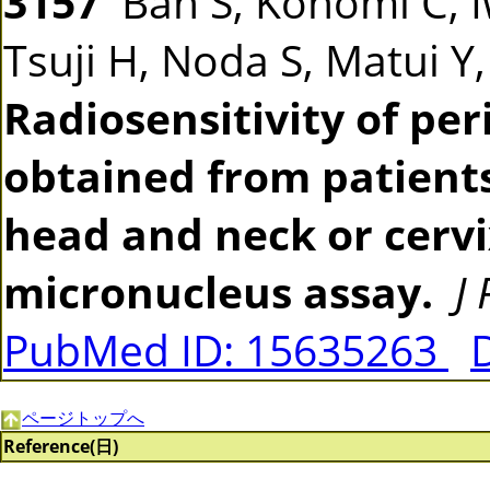
3157
Ban S, Konomi C, 
Tsuji H, Noda S, Matui Y
Radiosensitivity of pe
obtained from patients
head and neck or cerv
micronucleus assay.
J
PubMed ID: 15635263
ページトップへ
Reference(日)