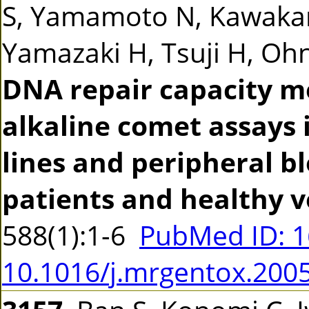
S, Yamamoto N, Kawakam
Yamazaki H, Tsuji H, Ohno
DNA repair capacity m
alkaline comet assays 
lines and peripheral b
patients and healthy v
588(1):1-6
PubMed ID: 
10.1016/j.mrgentox.200