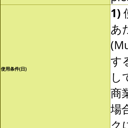
1)
あ
(Mu
す
使用条件(日)
し
商
場
ク