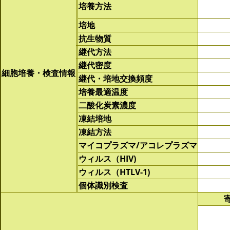
培養方法
培地
抗生物質
継代方法
継代密度
細胞培養・検査情報
継代・培地交換頻度
培養最適温度
二酸化炭素濃度
凍結培地
凍結方法
マイコプラズマ/アコレプラズマ
ウィルス（HIV)
ウィルス（HTLV-1)
個体識別検査