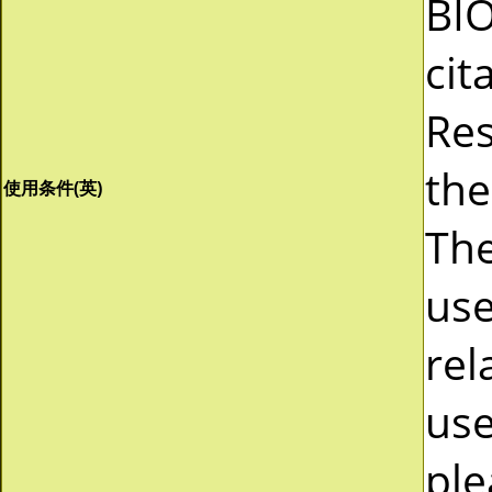
BI
cit
Res
the
使用条件(英)
The
use
rel
use
ple