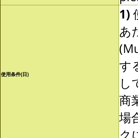
1)
あ
(Mu
す
使用条件(日)
し
商
場
ク