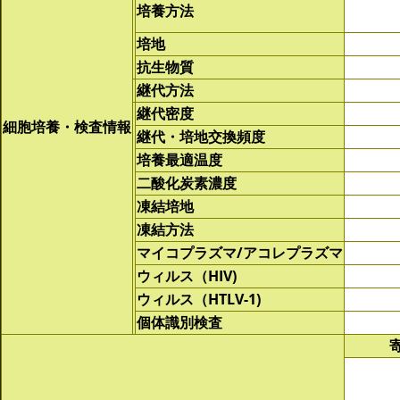
培養方法
培地
抗生物質
継代方法
継代密度
細胞培養・検査情報
継代・培地交換頻度
培養最適温度
二酸化炭素濃度
凍結培地
凍結方法
マイコプラズマ/アコレプラズマ
ウィルス（HIV)
ウィルス（HTLV-1)
個体識別検査