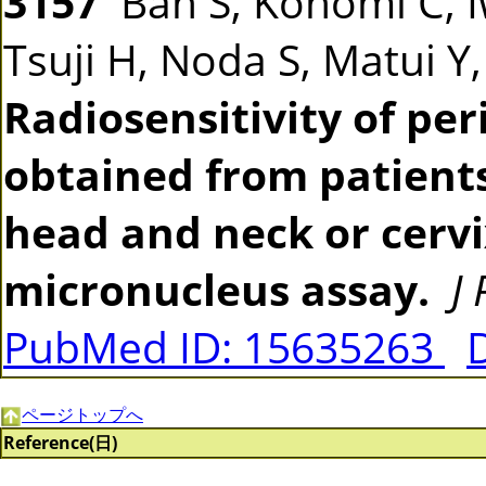
3157
Ban S, Konomi C, 
Tsuji H, Noda S, Matui Y
Radiosensitivity of pe
obtained from patients
head and neck or cerv
micronucleus assay.
J
PubMed ID: 15635263
ページトップへ
Reference(日)