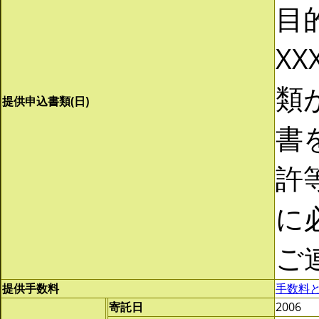
目
XX
類
提供申込書類(日)
書
許
に
ご
提供手数料
手数料
寄託日
2006