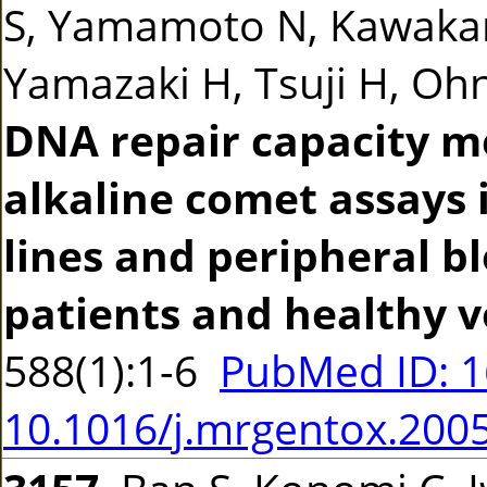
S, Yamamoto N, Kawakam
Yamazaki H, Tsuji H, Ohno
DNA repair capacity m
alkaline comet assays 
lines and peripheral b
patients and healthy v
588(1):1-6
PubMed ID: 
10.1016/j.mrgentox.200