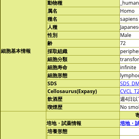
動物種
_human
属名
Homo
種名
sapiens
人種
Japanes
性別
Male
齢
72
細胞基本情報
採取組織
periphe
細胞分類
transf
細胞寿命
infinite
細胞形態
lymphoc
SDS
SDS_DM
Cellosaurus(Expasy)
CVCL_T
飲酒歴
週4日以
喫煙歴
No smo
培地・試薬情報
培地・
培養形態