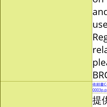
and
use
Reg
rel
ple
BR
依頼書C-0
0003p.
提