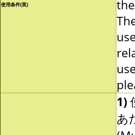
the
使用条件(英)
The
use
rel
use
ple
1)
あ