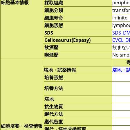
細胞基本情報
採取組織
periphe
細胞分類
transf
細胞寿命
infinite
細胞形態
lymphoc
SDS
SDS_DM
Cellosaurus(Expasy)
CVCL_D
飲酒歴
飲まな
喫煙歴
No smo
培地・試薬情報
培地・
培養形態
培養方法
培地
抗生物質
継代方法
継代密度
細胞培養・検査情報
継代・培地交換頻度