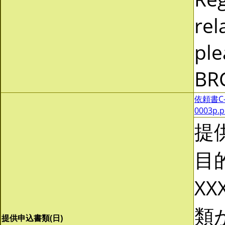
rel
ple
BR
依頼書C-0
0003p.
提
目
XX
類
提供申込書類(日)