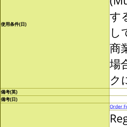
(Mu
す
使用条件(日)
し
商
場
ク
備考(英)
備考(日)
Order F
Re