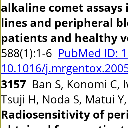
alkaline comet assays 
lines and peripheral b
patients and healthy v
588(1):1-6
PubMed ID: 
10.1016/j.mrgentox.200
3157
Ban S, Konomi C, 
Tsuji H, Noda S, Matui Y
Radiosensitivity of pe