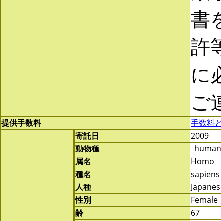
書
許
に
ご
提供手数料
手数料
寄託日
2009
動物種
_human
属名
Homo
種名
sapiens
人種
Japanes
性別
Female
齢
67