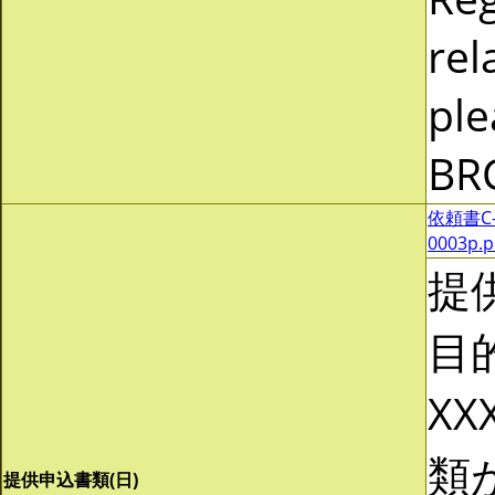
rel
ple
BR
依頼書C-0
0003p.
提
目
XX
類
提供申込書類(日)