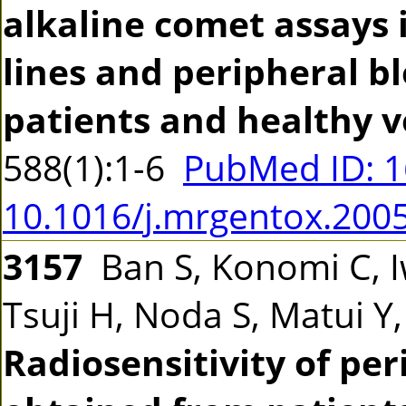
alkaline comet assays 
lines and peripheral b
patients and healthy v
588(1):1-6
PubMed ID: 
10.1016/j.mrgentox.200
3157
Ban S, Konomi C, 
Tsuji H, Noda S, Matui Y
Radiosensitivity of pe