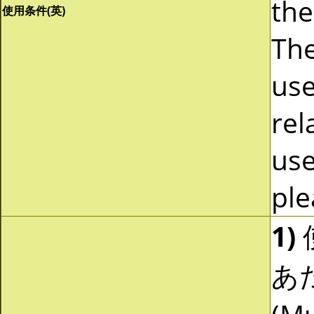
the
使用条件(英)
The
use
rel
use
ple
1)
あ