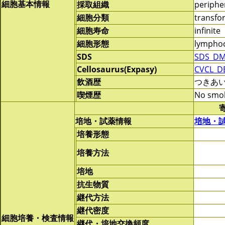
細胞基本情報
採取組織
periphe
細胞分類
transf
細胞寿命
infinite
細胞形態
lymphoc
SDS
SDS_DM
Cellosaurus(Expasy)
CVCL_D
飲酒歴
つきあ
喫煙歴
No smo
培地・試薬情報
培地・
培養形態
培養方法
培地
抗生物質
継代方法
継代密度
細胞培養・検査情報
継代・培地交換頻度