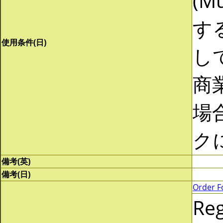
(Mu
す
使用条件(日)
し
商
場
ク
備考(英)
備考(日)
Order F
Re