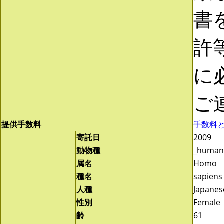
書
許
に
ご
提供手数料
手数料
寄託日
2009
動物種
_human
属名
Homo
種名
sapiens
人種
Japanes
性別
Female
齢
61