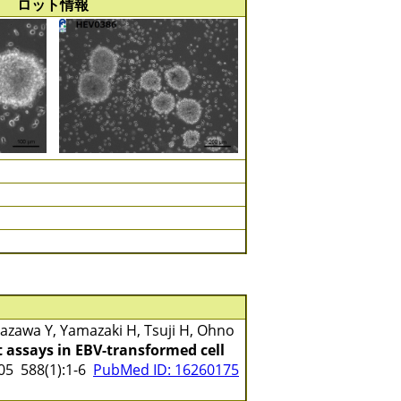
ロット情報
zawa Y, Yamazaki H, Tsuji H, Ohno
 assays in EBV-transformed cell
5 588(1):1-6
PubMed ID: 16260175