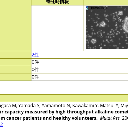
寄託時情報
2件
0件
0件
0件
gara M, Yamada S, Yamamoto N, Kawakami Y, Matsui Y, Miya
r capacity measured by high throughput alkaline comet
rom cancer patients and healthy volunteers.
Mutat Res
200
12