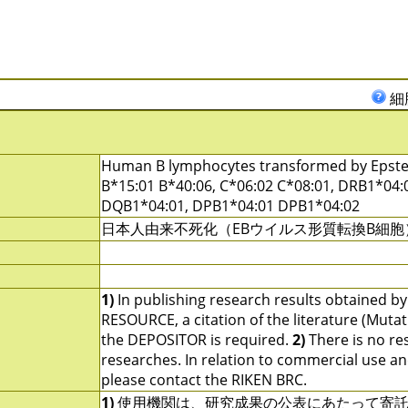
細
Human B lymphocytes transformed by Epstein
B*15:01 B*40:06, C*06:02 C*08:01, DRB1*04
DQB1*04:01, DPB1*04:01 DPB1*04:02
日本人由来不死化（EBウイルス形質転換B細胞
1)
In publishing research results obtained b
RESOURCE, a citation of the literature (Mutat
the DEPOSITOR is required.
2)
There is no res
researches. In relation to commercial use and u
please contact the RIKEN BRC.
1)
使用機関は、研究成果の公表にあたって寄託者の指定す