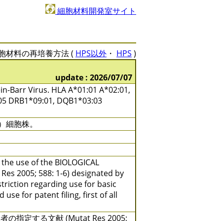
細胞材料開発室サイト
胞材料の再培養方法 (
HPS以外
・
HPS
)
update : 2026/07/07
-Barr Virus. HLA A*01:01 A*02:01,
:05 DRB1*09:01, DQB1*03:03
）細胞株。
y the use of the BIOLOGICAL
 Res 2005; 588: 1-6) designated by
triction regarding use for basic
se for patent filing, first of all
る文献 (Mutat Res 2005;