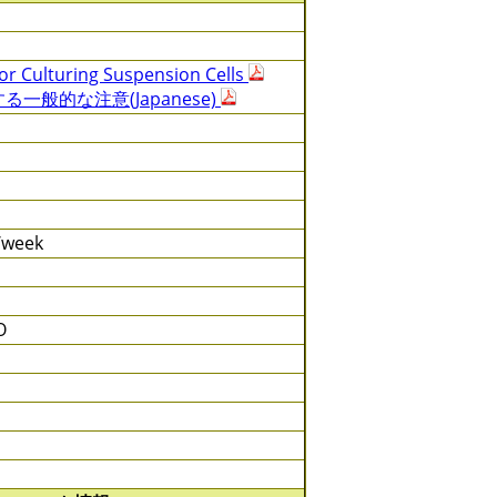
or Culturing Suspension Cells
一般的な注意(Japanese)
s/week
O