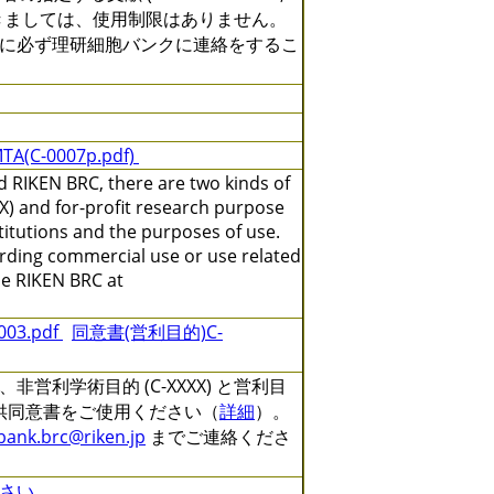
きましては、使用制限はありません。
に必ず理研細胞バンクに連絡をするこ
TA(C-0007p.pdf)
 RIKEN BRC, there are two kinds of
X) and for-profit research purpose
titutions and the purposes of use.
arding commercial use or use related
the RIKEN BRC at
3.pdf
同意書(営利目的)C-
利学術目的 (C-XXXX) と営利目
る提供同意書をご使用ください（
詳細
）。
lbank.brc@riken.jp
までご連絡くださ
さい。