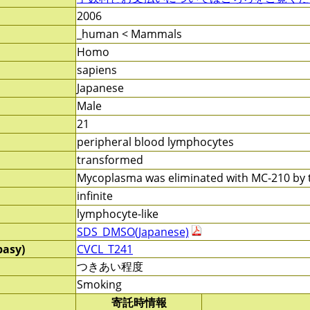
2006
_human < Mammals
Homo
sapiens
Japanese
Male
21
peripheral blood lymphocytes
transformed
Mycoplasma was eliminated with MC-210 by t
infinite
lymphocyte-like
SDS_DMSO(Japanese)
pasy)
CVCL_T241
つきあい程度
Smoking
寄託時情報