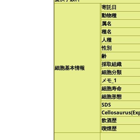
寄託日
動物種
属名
種名
人種
性別
齢
採取組織
細胞基本情報
細胞分類
メモ_1
細胞寿命
細胞形態
SDS
Cellosaurus(Ex
飲酒歴
喫煙歴