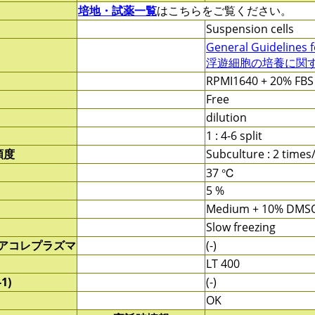
培地・試薬一覧
はこちらをご覧ください。
Suspension cells
General Guidelines f
浮遊細胞の培養に関する
RPMI1640 + 20% FBS
Free
dilution
1 : 4-6 split
頻度
Subculture : 2 time
37 ℃
5 %
Medium + 10% DMS
Slow freezing
/アコレプラズマ
(-)
LT 400
1)
(-)
OK