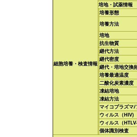
培地・試薬情報
培養形態
培養方法
培地
抗生物質
継代方法
継代密度
細胞培養・検査情報
継代・培地交換
培養最適温度
二酸化炭素濃度
凍結培地
凍結方法
マイコプラズマ
ウィルス（HIV)
ウィルス（HTLV-
個体識別検査