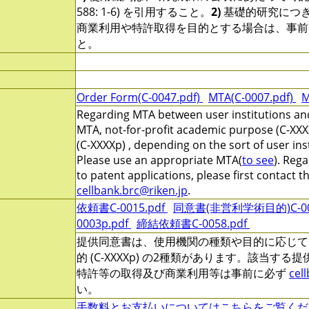
588: 1-6) を引用すること。
2)
基礎的研究につ
商業利用や特許取得を目的とする場合は、事前
と。
Order Form(C-0047.pdf)
MTA(C-0007.pdf)
M
Regarding MTA between user institutions and
MTA, not-for-profit academic purpose (C-XXX
(C-XXXXp) , depending on the sort of user ins
Please use an appropriate MTA(
to see
). Reg
to patent applications, please first contact 
cellbank.brc@riken.jp
.
依頼書C-0015.pdf
同意書(非営利学術目的)C-000
0003p.pdf
締結依頼書C-0058.pdf
提供同意書は、使用機関の種類や目的に応じて、非営
的 (C-XXXXp) の2種類があります。該当す
特許等の取得及び商業利用等は事前に必ず
cel
い。
手数料とお支払いについてはこちらをご覧くだ