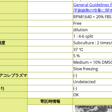
General Guidelines f
浮遊細胞の培養に関する
RPMI1640 + 20% FBS
Free
dilution
1 : 4-6 split
頻度
Subculture : 2 time
37 ℃
5 %
Medium + 10% DMS
Slow freezing
/アコレプラズマ
(-)
Undetected
1)
(-)
OK
寄託時情報