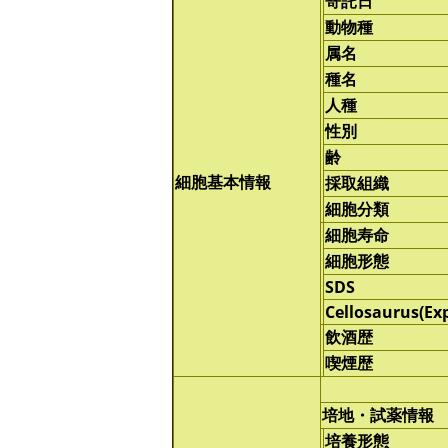
寄託日
動物種
属名
種名
人種
性別
齢
細胞基本情報
採取組織
細胞分類
細胞寿命
細胞形態
SDS
Cellosaurus(Ex
飲酒歴
喫煙歴
培地・試薬情報
培養形態