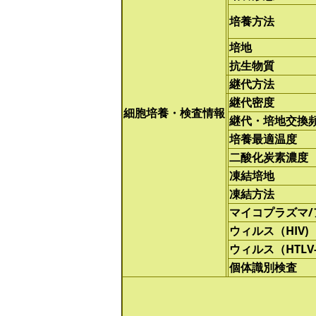
培養方法
培地
抗生物質
継代方法
継代密度
細胞培養・検査情報
継代・培地交換
培養最適温度
二酸化炭素濃度
凍結培地
凍結方法
マイコプラズマ
ウィルス（HIV)
ウィルス（HTLV-
個体識別検査