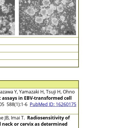
zawa Y, Yamazaki H, Tsuji H, Ohno
 assays in EBV-transformed cell
5 588(1):1-6
PubMed ID: 16260175
e JB, Imai T.
Radiosensitivity of
 neck or cervix as determined