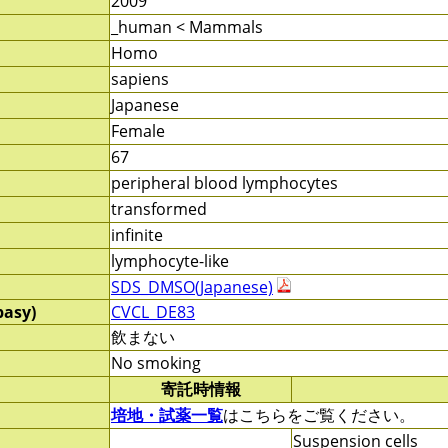
2009
_human < Mammals
Homo
sapiens
Japanese
Female
67
peripheral blood lymphocytes
transformed
infinite
lymphocyte-like
SDS_DMSO(Japanese)
pasy)
CVCL_DE83
飲まない
No smoking
寄託時情報
培地・試薬一覧
はこちらをご覧ください。
Suspension cells