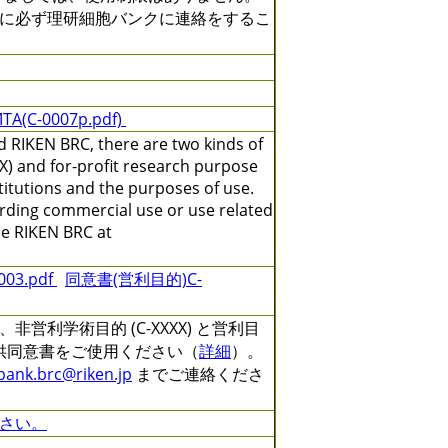
に必ず理研細胞バンクに連絡をするこ
TA(C-0007p.pdf)
 RIKEN BRC, there are two kinds of
X) and for-profit research purpose
titutions and the purposes of use.
arding commercial use or use related
the RIKEN BRC at
3.pdf
同意書(営利目的)C-
利学術目的 (C-XXXX) と営利目
る提供同意書をご使用ください（
詳細
）。
lbank.brc@riken.jp
までご連絡くださ
さい。