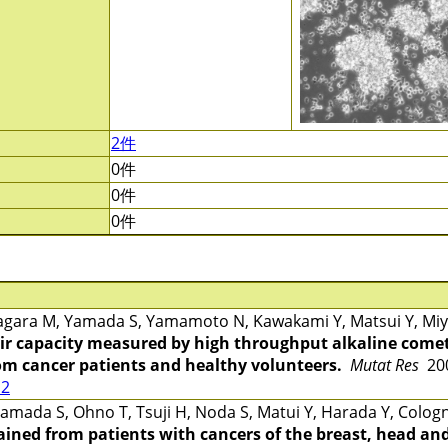
2件
0件
0件
0件
gara M, Yamada S, Yamamoto N, Kawakami Y, Matsui Y, Miya
r capacity measured by high throughput alkaline comet
rom cancer patients and healthy volunteers.
Mutat Res
200
12
mada S, Ohno T, Tsuji H, Noda S, Matui Y, Harada Y, Cologn
ined from patients with cancers of the breast, head and