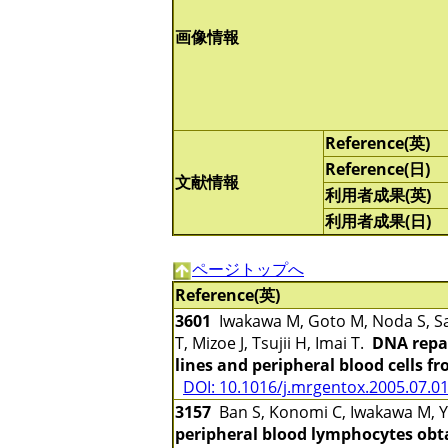
画像情報
Reference(英)
Reference(日)
文献情報
利用者成果(英)
利用者成果(日)
ページトップへ
Reference(英)
3601
Iwakawa M, Goto M, Noda S, Sa
T, Mizoe J, Tsujii H, Imai T.
DNA repai
lines and peripheral blood cells f
DOI: 10.1016/j.mrgentox.2005.07.0
3157
Ban S, Konomi C, Iwakawa M, Ya
peripheral blood lymphocytes obta