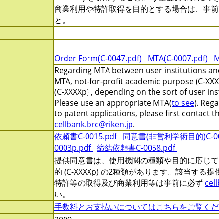
商業利用や特許取得を目的とする場合は、事前
と。
Order Form(C-0047.pdf)
MTA(C-0007.pdf)
M
Regarding MTA between user institutions and
MTA, not-for-profit academic purpose (C-XXX
(C-XXXXp) , depending on the sort of user ins
Please use an appropriate MTA(
to see
). Reg
to patent applications, please first contact 
cellbank.brc@riken.jp
.
依頼書C-0015.pdf
同意書(非営利学術目的)C-000
0003p.pdf
締結依頼書C-0058.pdf
提供同意書は、使用機関の種類や目的に応じて、非営
的 (C-XXXXp) の2種類があります。該当す
特許等の取得及び商業利用等は事前に必ず
cel
い。
手数料とお支払いについてはこちらをご覧くだ